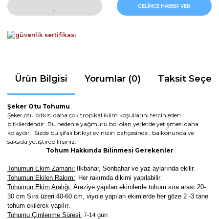
GELİNCE HABER VER
Ürün Bilgisi
Yorumlar (0)
Taksit Seçen
Şeker Otu Tohumu
Şeker otu bitkisi daha çok tropikal iklim koşullarını tercih eden
bitkilerdendir. Bu nedenle yağmuru bol olan yerlerde yetişmesi daha
kolaydır. Sizde bu şifalı bitkiyi evinizin bahçesinde , balkonunda ve
saksıda yetiştirebilirsiniz.
Tohum Hakkında Bilinmesi Gerekenler
Tohumun Ekim Zamanı:
İlkbahar, Sonbahar ve yaz aylarında ekilir.
Tohumun Ekilen Rakım:
Her rakımda dikimi yapılabilir
.
Tohumun Ekim Aralığı:
Araziye yapılan ekimlerde tohum sıra arası 20-
30 cm Sıra üzeri 40-60 cm, viyole yapılan ekimlerde her göze 2 -3 tane
tohum ekilerek yapılır
.
Tohumu Çimlenme Süresi:
gün
7-14