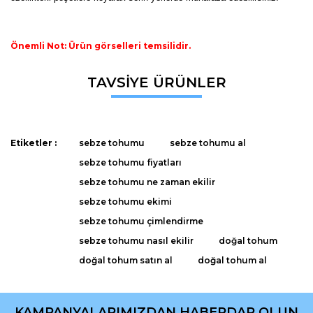
Önemli Not: Ürün görselleri temsilidir.
Bu ürünün fiyat bilgisi, resim, ürün açıklamalarında ve diğer
TAVSİYE ÜRÜNLER
konularda yetersiz gördüğünüz noktaları öneri formunu
Bu ürüne ilk yorumu siz yapın!
kullanarak tarafımıza iletebilirsiniz.
Görüş ve önerileriniz için teşekkür ederiz.
Yorum Yaz
Etiketler :
sebze tohumu
sebze tohumu al
Ürün resmi kalitesiz, bozuk veya görüntülenemiyor.
sebze tohumu fiyatları
Ürün açıklamasında eksik bilgiler bulunuyor.
sebze tohumu ne zaman ekilir
Ürün bilgilerinde hatalar bulunuyor.
sebze tohumu ekimi
Ürün fiyatı diğer sitelerden daha pahalı.
sebze tohumu çimlendirme
Bu ürüne benzer farklı alternatifler olmalı.
sebze tohumu nasıl ekilir
doğal tohum
doğal tohum satın al
doğal tohum al
KAMPANYALARIMIZDAN HABERDAR OLUN