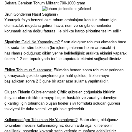
Dekara Gereken Tohum Miktarı:
700-1000 gram
Ürün Gönderimi Nasıl Sağlanır?
Yumuşak folyo benzeri özel tohum ambalajına konulur, tohum için
olumsuzluk meydana getiren hava, nem ve su gibi etmenlerden
korunarak adına doğru faturası ile birlikte kargo şirketine teslim edilir.
Siparişim Geldi Ne Yapmalıyım?
Satın aldığınız tohumu ekmeden önce
ılık suda bir süre bekletin (bu işlem çimlenme hızını artıracaktır)
hazırlamış olduğunuz dikim yerine belirlediğiniz aralıkta ekimini yaparak
üzerini 1-2 cm toprak yada torf ile kapatarak ekimini sağlayabilirsiniz.
Ekilen Tohumun Sulanması:
Ekimden hemen sonra tohumlar yerinden
çıkmayacak şekilde spreyleme gibi hafif şekilde, filizlenmeye
başladıktan sonra 2 3 güne bir azar azar sulama yapılmalıdır.
Oluşan Fidenin Gübrelenmesi:
Çiftlik gübreleri çoğunlukla bitkinin
ihtiyacı olan nitelikte olmayıp birçok hastalık ve zararlıya davetiye
çıkardığı için tohumdan oluşan fideler sıvı formdaki solucan gübresi
takviyesi ile daha verimli ve gür hale gelecektir.
K
ullanmadığım Tohumları Ne Yapmalıyım?
Satın almış olduğunuz
tohumların hepsini kullanmadığınız durumlarda ağzı kilitlenebilir
özellikteki poşetlere koyarak serin yerlerde muhafaza edebilirsiniz.