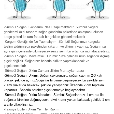
-Sümbül Soğanı Gönderimi Nasıl Yapılmaktadır: Sümbül Soğanı
gönderimi özel tasarım soğan gönderim paketinde anlaşmalı olunan
kargo şirketi ile tam faturalı bir şekilde gönderilmektedir.
-Kargom Geldiğinde Ne Yapmalıyım: Sümbül Soğanınızı kargodan
teslim aldığınızda paketinden çıkartın ve dikimini yapınız. Soğanınızı
aynı gün içerisinde dikmeyecekseniz serin bir ortamda muhafaza ediniz.
-Sümbül Soğanı Mevsimsel Durumu: Size gelecek ürün soğandır.Açmış
çiçek değildir. Soğanınız baharla birlikte yapraklanacak ve
çiçeklenecektir.
-Sümbül Soğanı Dikim Zamanı :Ekim-Mart ayları arası
-Sümbül Soğanı Dikimi: Soğan çukurunuzu, soğan çapının 2-3 katı
olacak şekilde açınız.Soğanlar birbirine değmeyecek bir şekilde sivri
kısmı yukarıda bakacak şekilde yerleştiriniz.Üzerinde 2 cm toprakla
kapatınız. Baharla beraber çiçeklenmeye başlayacaktır.
-Sümbül Soğanı Dikim Mesafesi: Sümbül Soğanlarınızı 1 cm ara ile
soğanlar birbirine değmeyecek, sivri kısmı yukarı bakacak şekilde 1 cm
ara ile dikebilirsiniz.
-Tavsiye Edilen Dikim Yeri:Her Rakım