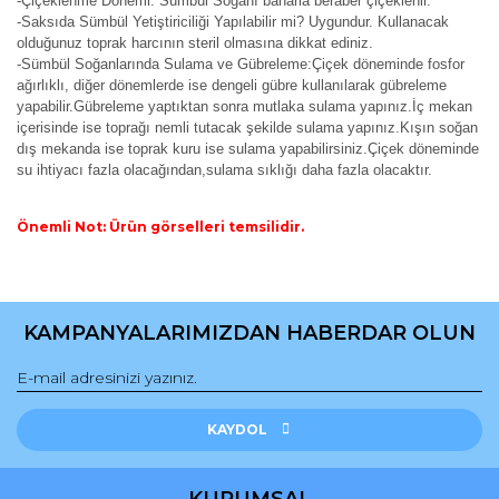
-Çiçeklenme Dönemi: Sümbül Soğanı baharla beraber çiçeklenir.
-Saksıda Sümbül Yetiştiriciliği Yapılabilir mi? Uygundur. Kullanacak
olduğunuz toprak harcının steril olmasına dikkat ediniz.
-Sümbül Soğanlarında Sulama ve Gübreleme:Çiçek döneminde fosfor
ağırlıklı, diğer dönemlerde ise dengeli gübre kullanılarak gübreleme
yapabilir.Gübreleme yaptıktan sonra mutlaka sulama yapınız.İç mekan
içerisinde ise toprağı nemli tutacak şekilde sulama yapınız.Kışın soğan
dış mekanda ise toprak kuru ise sulama yapabilirsiniz.Çiçek döneminde
su ihtiyacı fazla olacağından,sulama sıklığı daha fazla olacaktır.
Önemli Not: Ürün görselleri temsilidir.
Bu ürünün fiyat bilgisi, resim, ürün açıklamalarında ve diğer
konularda yetersiz gördüğünüz noktaları öneri formunu
Bu ürüne ilk yorumu siz yapın!
kullanarak tarafımıza iletebilirsiniz.
KAMPANYALARIMIZDAN HABERDAR OLUN
Görüş ve önerileriniz için teşekkür ederiz.
Yorum Yaz
Ürün resmi kalitesiz, bozuk veya görüntülenemiyor.
Ürün açıklamasında eksik bilgiler bulunuyor.
KAYDOL
Ürün bilgilerinde hatalar bulunuyor.
Ürün fiyatı diğer sitelerden daha pahalı.
KURUMSAL