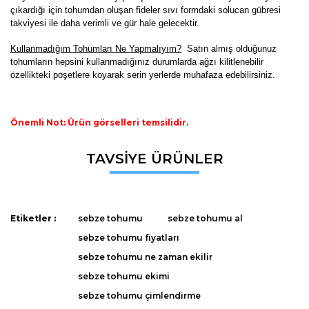
çıkardığı için tohumdan oluşan fideler sıvı formdaki solucan gübresi
takviyesi ile daha verimli ve gür hale gelecektir.
K
ullanmadığım Tohumları Ne Yapmalıyım?
Satın almış olduğunuz
tohumların hepsini kullanmadığınız durumlarda ağzı kilitlenebilir
özellikteki poşetlere koyarak serin yerlerde muhafaza edebilirsiniz.
Önemli Not: Ürün görselleri temsilidir.
Bu ürünün fiyat bilgisi, resim, ürün açıklamalarında ve diğer
TAVSİYE ÜRÜNLER
konularda yetersiz gördüğünüz noktaları öneri formunu
Bu ürüne ilk yorumu siz yapın!
kullanarak tarafımıza iletebilirsiniz.
Görüş ve önerileriniz için teşekkür ederiz.
Yorum Yaz
Etiketler :
sebze tohumu
sebze tohumu al
Ürün resmi kalitesiz, bozuk veya görüntülenemiyor.
sebze tohumu fiyatları
Ürün açıklamasında eksik bilgiler bulunuyor.
sebze tohumu ne zaman ekilir
Ürün bilgilerinde hatalar bulunuyor.
sebze tohumu ekimi
Ürün fiyatı diğer sitelerden daha pahalı.
sebze tohumu çimlendirme
Bu ürüne benzer farklı alternatifler olmalı.