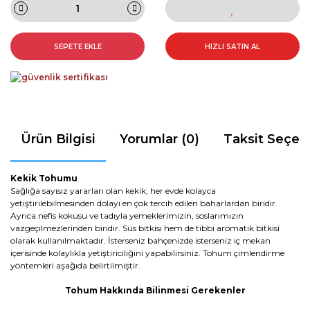
SEPETE EKLE
HIZLI SATIN AL
Ürün Bilgisi
Yorumlar (0)
Taksit Seçen
Kekik Tohumu
Sağlığa sayısız yararları olan kekik, her evde kolayca
yetiştirilebilmesinden dolayı en çok tercih edilen baharlardan biridir.
Ayrıca nefis kokusu ve tadıyla yemeklerimizin, soslarımızın
vazgeçilmezlerinden biridir. Süs bitkisi hem de tıbbi aromatik bitkisi
olarak kullanılmaktadır. İsterseniz bahçenizde isterseniz iç mekan
içerisinde kolaylıkla yetiştiriciliğini yapabilirsiniz. Tohum çimlendirme
yöntemleri aşağıda belirtilmiştir.
Tohum Hakkında Bilinmesi Gerekenler