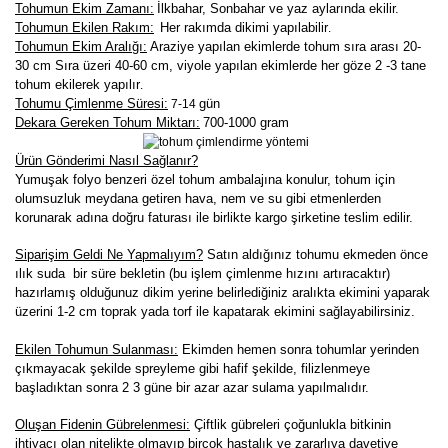
Tohumun Ekim Zamanı:
İlkbahar, Sonbahar ve yaz aylarında ekilir.
Tohumun Ekilen Rakım:
Her rakımda dikimi yapılabilir
.
Tohumun Ekim Aralığı:
Araziye yapılan ekimlerde tohum sıra arası 20-
30 cm Sıra üzeri 40-60 cm, viyole yapılan ekimlerde her göze 2 -3 tane
tohum ekilerek yapılır
.
Tohumu Çimlenme Süresi:
gün
7-14
Dekara Gereken Tohum Miktarı:
700-1000 gram
Ürün Gönderimi Nasıl Sağlanır?
Yumuşak folyo benzeri özel tohum ambalajına konulur, tohum için
olumsuzluk meydana getiren hava, nem ve su gibi etmenlerden
korunarak adına doğru faturası ile birlikte kargo şirketine teslim edilir.
Siparişim Geldi Ne Yapmalıyım?
Satın aldığınız tohumu ekmeden önce
ılık suda bir süre bekletin (bu işlem çimlenme hızını artıracaktır)
hazırlamış olduğunuz dikim yerine belirlediğiniz aralıkta ekimini yaparak
üzerini 1-2 cm toprak yada torf ile kapatarak ekimini sağlayabilirsiniz.
Ekilen Tohumun Sulanması:
Ekimden hemen sonra tohumlar yerinden
çıkmayacak şekilde spreyleme gibi hafif şekilde, filizlenmeye
başladıktan sonra 2 3 güne bir azar azar sulama yapılmalıdır.
Oluşan Fidenin Gübrelenmesi:
Çiftlik gübreleri çoğunlukla bitkinin
ihtiyacı olan nitelikte olmayıp birçok hastalık ve zararlıya davetiye