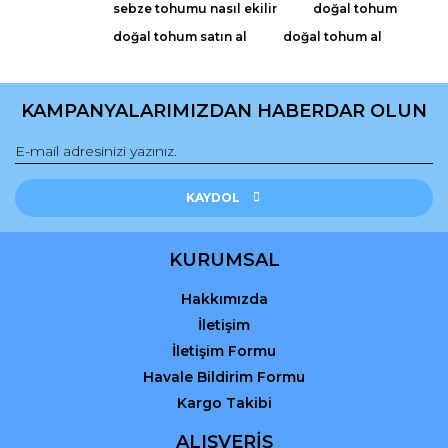
sebze tohumu nasıl ekilir
doğal tohum
doğal tohum satın al
doğal tohum al
KAMPANYALARIMIZDAN HABERDAR OLUN
Gönder
KAYDOL
KURUMSAL
Hakkımızda
İletişim
İletişim Formu
Havale Bildirim Formu
Kargo Takibi
ALIŞVERİŞ