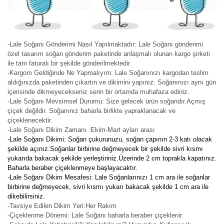
-Lale Soğanı Gönderimi Nasıl Yapılmaktadır: Lale Soğanı gönderimi
özel tasarım soğan gönderim paketinde anlaşmalı olunan kargo şirketi
ile tam faturalı bir şekilde gönderilmektedir.
-Kargom Geldiğinde Ne Yapmalıyım: Lale Soğanınızı kargodan teslim
aldığınızda paketinden çıkartın ve dikimini yapınız. Soğanınızı aynı gün
içerisinde dikmeyecekseniz serin bir ortamda muhafaza ediniz.
-Lale Soğanı Mevsimsel Durumu: Size gelecek ürün soğandır.Açmış
çiçek değildir. Soğanınız baharla birlikte yapraklanacak ve
çiçeklenecektir.
-Lale Soğanı Dikim Zamanı :Ekim-Mart ayları arası
-Lale Soğanı Dikimi: Soğan çukurunuzu, soğan çapının 2-3 katı olacak
şekilde açınız.Soğanlar birbirine değmeyecek bir şekilde sivri kısmı
yukarıda bakacak şekilde yerleştiriniz.Üzerinde 2 cm toprakla kapatınız.
Baharla beraber çiçeklenmeye başlayacaktır.
-Lale Soğanı Dikim Mesafesi: Lale Soğanlarınızı 1 cm ara ile soğanlar
birbirine değmeyecek, sivri kısmı yukarı bakacak şekilde 1 cm ara ile
dikebilirsiniz.
-Tavsiye Edilen Dikim Yeri:Her Rakım
-Çiçeklenme Dönemi: Lale Soğanı baharla beraber çiçeklenir.