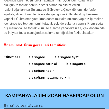
-Saksıda Lale Yetiştiriciliği Yapılabilir mi? Uygundur. Kullanacak
olduğunuz toprak harcının steril olmasına dikkat ediniz.
-Lale Soğanlarında Sulama ve Gübreleme:Çiçek döneminde fosfor
ağırlıklı, diğer dönemlerde ise dengeli gübre kullanılarak gübreleme
yapabilir.Gübreleme yaptıktan sonra mutlaka sulama yapınız.İç mekan
içerisinde ise toprağı nemli tutacak şekilde sulama yapınız.Kışın soğan
dış mekanda ise toprak kuru ise sulama yapabilirsiniz.Çiçek döneminde
su ihtiyacı fazla olacağından,sulama sıklığı daha fazla olacaktır.
Önemli Not: Ürün görselleri temsilidir.
Bu ürünün fiyat bilgisi, resim, ürün açıklamalarında ve diğer
Etiketler :
lale soğanı
lale soğanı fiyatı
konularda yetersiz gördüğünüz noktaları öneri formunu
Bu ürüne ilk yorumu siz yapın!
lale soğanı satın al
lale soğanı al
kullanarak tarafımıza iletebilirsiniz.
Görüş ve önerileriniz için teşekkür ederiz.
lale soğanı nedir
lale soğanı ne zaman dikilir
Yorum Yaz
Ürün resmi kalitesiz, bozuk veya görüntülenemiyor.
Ürün açıklamasında eksik bilgiler bulunuyor.
KAMPANYALARIMIZDAN HABERDAR OLUN
Ürün bilgilerinde hatalar bulunuyor.
Ürün fiyatı diğer sitelerden daha pahalı.