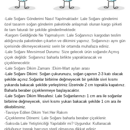
-Lale Soğanı Gönderimi Nasıl Yapılmaktadır: Lale Soğanı gönderimi
özel tasarım soğan gönderim paketinde anlaşmalı olunan kargo şirketi
ile tam faturalı bir şekilde gönderilmektedir.
-Kargom Geldiğinde Ne Yapmalıyım: Lale Soğanınızı kargodan teslim
aldığınızda paketinden çıkartın ve dikimini yapınız. Soğanınızı aynı gün
içerisinde dikmeyecekseniz serin bir ortamda muhafaza ediniz.
-Lale Soğanı Mevsimsel Durumu: Size gelecek ürün soğandır.Açmış
çiçek değildir. Soğanınız baharla birlikte yapraklanacak ve
çiçeklenecektir.
-Lale Soğanı Dikim Zamanı :Ekim-Mart ayları arası
-Lale Soğanı Dikimi: Soğan çukurunuzu, soğan çapının 2-3 katı olacak
şekilde açınız.Soğanlar birbirine değmeyecek bir şekilde sivri kısmı
yukarıda bakacak şekilde yerleştiriniz.Üzerinde 2 cm toprakla kapatınız.
Baharla beraber çiçeklenmeye başlayacaktır.
-Lale Soğanı Dikim Mesafesi: Lale Soğanlarınızı 1 cm ara ile soğanlar
birbirine değmeyecek, sivri kısmı yukarı bakacak şekilde 1 cm ara ile
dikebilirsiniz.
-Tavsiye Edilen Dikim Yeri:Her Rakım
-Çiçeklenme Dönemi: Lale Soğanı baharla beraber çiçeklenir.
-Saksıda Lale Yetiştiriciliği Yapılabilir mi? Uygundur. Kullanacak
olduğunuz toprak harcının steril olmasına dikkat ediniz.