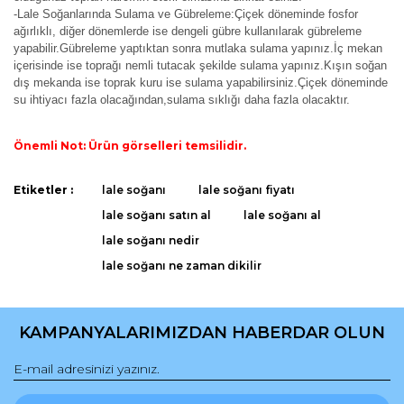
-Lale Soğanlarında Sulama ve Gübreleme:Çiçek döneminde fosfor
ağırlıklı, diğer dönemlerde ise dengeli gübre kullanılarak gübreleme
yapabilir.Gübreleme yaptıktan sonra mutlaka sulama yapınız.İç mekan
içerisinde ise toprağı nemli tutacak şekilde sulama yapınız.Kışın soğan
dış mekanda ise toprak kuru ise sulama yapabilirsiniz.Çiçek döneminde
su ihtiyacı fazla olacağından,sulama sıklığı daha fazla olacaktır.
Önemli Not: Ürün görselleri temsilidir.
Bu ürünün fiyat bilgisi, resim, ürün açıklamalarında ve diğer
Etiketler :
lale soğanı
lale soğanı fiyatı
konularda yetersiz gördüğünüz noktaları öneri formunu
Bu ürüne ilk yorumu siz yapın!
lale soğanı satın al
lale soğanı al
kullanarak tarafımıza iletebilirsiniz.
Görüş ve önerileriniz için teşekkür ederiz.
lale soğanı nedir
lale soğanı ne zaman dikilir
Yorum Yaz
Ürün resmi kalitesiz, bozuk veya görüntülenemiyor.
Ürün açıklamasında eksik bilgiler bulunuyor.
KAMPANYALARIMIZDAN HABERDAR OLUN
Ürün bilgilerinde hatalar bulunuyor.
Ürün fiyatı diğer sitelerden daha pahalı.
Bu ürüne benzer farklı alternatifler olmalı.