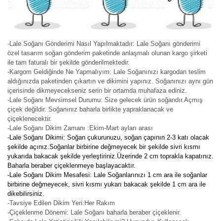
-Lale Soğanı Gönderimi Nasıl Yapılmaktadır: Lale Soğanı gönderimi
özel tasarım soğan gönderim paketinde anlaşmalı olunan kargo şirketi
ile tam faturalı bir şekilde gönderilmektedir.
-Kargom Geldiğinde Ne Yapmalıyım: Lale Soğanınızı kargodan teslim
aldığınızda paketinden çıkartın ve dikimini yapınız. Soğanınızı aynı gün
içerisinde dikmeyecekseniz serin bir ortamda muhafaza ediniz.
-Lale Soğanı Mevsimsel Durumu: Size gelecek ürün soğandır.Açmış
çiçek değildir. Soğanınız baharla birlikte yapraklanacak ve
çiçeklenecektir.
-Lale Soğanı Dikim Zamanı :Ekim-Mart ayları arası
-Lale Soğanı Dikimi: Soğan çukurunuzu, soğan çapının 2-3 katı olacak
şekilde açınız.Soğanlar birbirine değmeyecek bir şekilde sivri kısmı
yukarıda bakacak şekilde yerleştiriniz.Üzerinde 2 cm toprakla kapatınız.
Baharla beraber çiçeklenmeye başlayacaktır.
-Lale Soğanı Dikim Mesafesi: Lale Soğanlarınızı 1 cm ara ile soğanlar
birbirine değmeyecek, sivri kısmı yukarı bakacak şekilde 1 cm ara ile
dikebilirsiniz.
-Tavsiye Edilen Dikim Yeri:Her Rakım
-Çiçeklenme Dönemi: Lale Soğanı baharla beraber çiçeklenir.