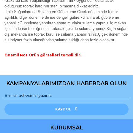
-Saksıda Lale Yetiştiriciliği Yapılabilir mi? Uygundur. Kullanacak
olduğunuz toprak harcının steril olmasına dikkat ediniz.
-Lale Soğanlarında Sulama ve Gübreleme:Çiçek döneminde fosfor
ağırlıklı, diğer dönemlerde ise dengeli gübre kullanılarak gübreleme
yapabilir.Gübreleme yaptıktan sonra mutlaka sulama yapınız.İç mekan
içerisinde ise toprağı nemli tutacak şekilde sulama yapınız.Kışın soğan
dış mekanda ise toprak kuru ise sulama yapabilirsiniz.Çiçek döneminde
su ihtiyacı fazla olacağından,sulama sıklığı daha fazla olacaktır.
Önemli Not: Ürün görselleri temsilidir.
Bu ürünün fiyat bilgisi, resim, ürün açıklamalarında ve diğer
konularda yetersiz gördüğünüz noktaları öneri formunu
Bu ürüne ilk yorumu siz yapın!
kullanarak tarafımıza iletebilirsiniz.
KAMPANYALARIMIZDAN HABERDAR OLUN
Görüş ve önerileriniz için teşekkür ederiz.
Yorum Yaz
Ürün resmi kalitesiz, bozuk veya görüntülenemiyor.
Ürün açıklamasında eksik bilgiler bulunuyor.
KAYDOL
Ürün bilgilerinde hatalar bulunuyor.
Ürün fiyatı diğer sitelerden daha pahalı.
KURUMSAL