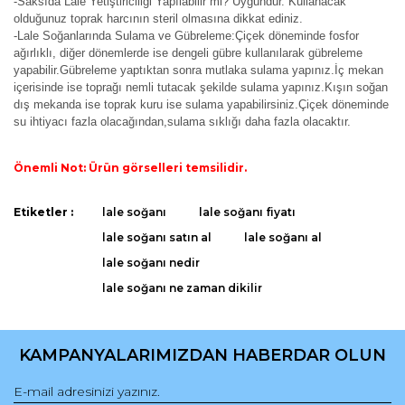
-Saksıda Lale Yetiştiriciliği Yapılabilir mi? Uygundur. Kullanacak
olduğunuz toprak harcının steril olmasına dikkat ediniz.
-Lale Soğanlarında Sulama ve Gübreleme:Çiçek döneminde fosfor
ağırlıklı, diğer dönemlerde ise dengeli gübre kullanılarak gübreleme
yapabilir.Gübreleme yaptıktan sonra mutlaka sulama yapınız.İç mekan
içerisinde ise toprağı nemli tutacak şekilde sulama yapınız.Kışın soğan
dış mekanda ise toprak kuru ise sulama yapabilirsiniz.Çiçek döneminde
su ihtiyacı fazla olacağından,sulama sıklığı daha fazla olacaktır.
Önemli Not: Ürün görselleri temsilidir.
Bu ürünün fiyat bilgisi, resim, ürün açıklamalarında ve diğer
Etiketler :
lale soğanı
lale soğanı fiyatı
konularda yetersiz gördüğünüz noktaları öneri formunu
Bu ürüne ilk yorumu siz yapın!
lale soğanı satın al
lale soğanı al
kullanarak tarafımıza iletebilirsiniz.
Görüş ve önerileriniz için teşekkür ederiz.
lale soğanı nedir
lale soğanı ne zaman dikilir
Yorum Yaz
Ürün resmi kalitesiz, bozuk veya görüntülenemiyor.
Ürün açıklamasında eksik bilgiler bulunuyor.
KAMPANYALARIMIZDAN HABERDAR OLUN
Ürün bilgilerinde hatalar bulunuyor.
Ürün fiyatı diğer sitelerden daha pahalı.