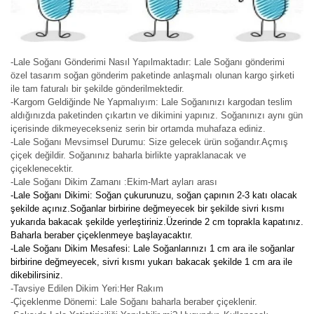
-Lale Soğanı Gönderimi Nasıl Yapılmaktadır: Lale Soğanı gönderimi
özel tasarım soğan gönderim paketinde anlaşmalı olunan kargo şirketi
ile tam faturalı bir şekilde gönderilmektedir.
-Kargom Geldiğinde Ne Yapmalıyım: Lale Soğanınızı kargodan teslim
aldığınızda paketinden çıkartın ve dikimini yapınız. Soğanınızı aynı gün
içerisinde dikmeyecekseniz serin bir ortamda muhafaza ediniz.
-Lale Soğanı Mevsimsel Durumu: Size gelecek ürün soğandır.Açmış
çiçek değildir. Soğanınız baharla birlikte yapraklanacak ve
çiçeklenecektir.
-Lale Soğanı Dikim Zamanı :Ekim-Mart ayları arası
-Lale Soğanı Dikimi: Soğan çukurunuzu, soğan çapının 2-3 katı olacak
şekilde açınız.Soğanlar birbirine değmeyecek bir şekilde sivri kısmı
yukarıda bakacak şekilde yerleştiriniz.Üzerinde 2 cm toprakla kapatınız.
Baharla beraber çiçeklenmeye başlayacaktır.
-Lale Soğanı Dikim Mesafesi: Lale Soğanlarınızı 1 cm ara ile soğanlar
birbirine değmeyecek, sivri kısmı yukarı bakacak şekilde 1 cm ara ile
dikebilirsiniz.
-Tavsiye Edilen Dikim Yeri:Her Rakım
-Çiçeklenme Dönemi: Lale Soğanı baharla beraber çiçeklenir.