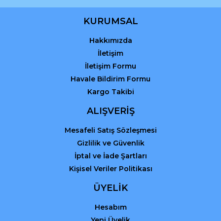
Ürün bilgilerinde hatalar bulunuyor.
Ürün fiyatı diğer sitelerden daha pahalı.
KURUMSAL
Bu ürüne benzer farklı alternatifler olmalı.
Hakkımızda
İletişim
İletişim Formu
Havale Bildirim Formu
Kargo Takibi
Gönder
ALIŞVERİŞ
Mesafeli Satış Sözleşmesi
Gizlilik ve Güvenlik
İptal ve İade Şartları
Kişisel Veriler Politikası
ÜYELİK
Hesabım
Yeni Üyelik