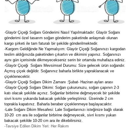
-
Glayör Çiçeği Soğanı Gönderimi Nasıl Yapılmaktadır: Glayör Soğanı
gönderimi özel tasarım soğan gönderim paketinde anlaşmalı olunan
kargo şirketi ile tam faturalı bir şekilde gönderilmektedir.
-Kargom Geldiğinde Ne Yapmalıyım: Glayör Çiçeği Soğanınızı kargodan
teslim aldığınızda paketinden çıkartın ve dikimini yapınız. Soğanınızı
aynı gün içerisinde dikmeyecekseniz serin bir ortamda muhafaza ediniz.
-Glayör Çiçeği Soğanı Mevsimsel Durumu: Size gelecek ürün soğandır.
Açmış çiçek değildir. Soğanınız baharla birlikte yapraklanacak ve
çiçeklenecektir.
-Glayör Çiçeği Soğanı Dikim Zamanı :Şubat- Haziran ayları arası
-Glayör Çiçeği Soğanı Dikimi: Soğan çukurunuzu, soğan çapının 2-3
katı olacak şekilde açınız. Soğanlar birbirine değmeyecek bir şekilde
sivri kısmı yukarıda bakacak şekilde yerleştiriniz. Üzerinde 2 cm
toprakla kapatınız. Baharla beraber çiçeklenmeye başlayacaktır.
-Lale Soğanı Dikim Mesafesi: Lale Soğanlarınızı isteğinize bağlı olarak
10-20 cm ara ile soğanlar birbirine değmeyecek, sivri kısmı yukarı
bakacak şekilde 10-20 cm ara ile dikebilirsiniz.
-Tavsiye Edilen Dikim Yeri: Her Rakım