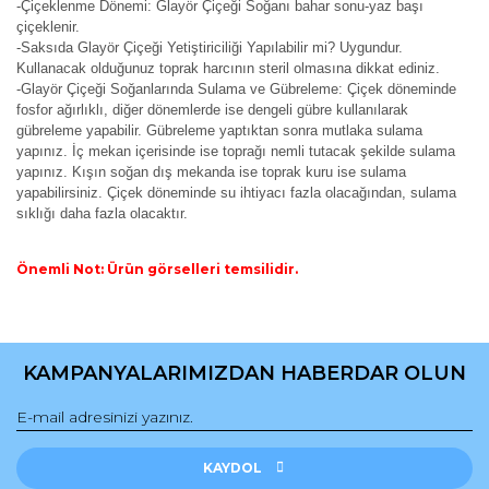
-Çiçeklenme Dönemi: Glayör Çiçeği Soğanı bahar sonu-yaz başı
çiçeklenir.
-Saksıda Glayör Çiçeği Yetiştiriciliği Yapılabilir mi? Uygundur.
Kullanacak olduğunuz toprak harcının steril olmasına dikkat ediniz.
-Glayör Çiçeği Soğanlarında Sulama ve Gübreleme: Çiçek döneminde
fosfor ağırlıklı, diğer dönemlerde ise dengeli gübre kullanılarak
gübreleme yapabilir. Gübreleme yaptıktan sonra mutlaka sulama
yapınız. İç mekan içerisinde ise toprağı nemli tutacak şekilde sulama
yapınız. Kışın soğan dış mekanda ise toprak kuru ise sulama
yapabilirsiniz. Çiçek döneminde su ihtiyacı fazla olacağından, sulama
sıklığı daha fazla olacaktır.
Önemli Not: Ürün görselleri temsilidir.
Bu ürünün fiyat bilgisi, resim, ürün açıklamalarında ve diğer
konularda yetersiz gördüğünüz noktaları öneri formunu
Bu ürüne ilk yorumu siz yapın!
kullanarak tarafımıza iletebilirsiniz.
KAMPANYALARIMIZDAN HABERDAR OLUN
Görüş ve önerileriniz için teşekkür ederiz.
Yorum Yaz
Ürün resmi kalitesiz, bozuk veya görüntülenemiyor.
Ürün açıklamasında eksik bilgiler bulunuyor.
KAYDOL