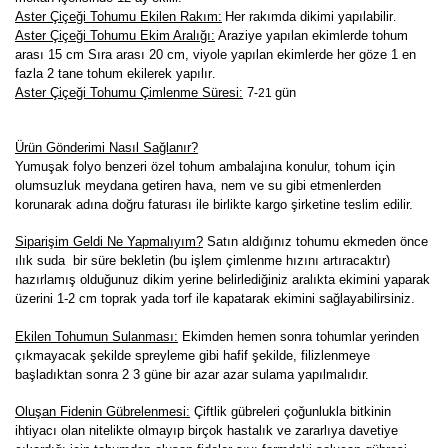
Aster Çiçeği Tohumu Ekilen Rakım:
Her rakımda dikimi yapılabilir
.
Aster Çiçeği Tohumu Ekim Aralığı:
Araziye yapılan ekimlerde tohum
arası 15 cm Sıra arası 20 cm, viyole yapılan ekimlerde her göze 1 en
fazla 2 tane tohum ekilerek yapılır
.
Aster Çiçeği Tohumu Çimlenme Süresi:
7
gün
-21
Ürün Gönderimi Nasıl Sağlanır?
Yumuşak folyo benzeri özel tohum ambalajına konulur, tohum için
olumsuzluk meydana getiren hava, nem ve su gibi etmenlerden
korunarak adına doğru faturası ile birlikte kargo şirketine teslim edilir.
Siparişim Geldi Ne Yapmalıyım?
Satın aldığınız tohumu ekmeden önce
ılık suda bir süre bekletin (bu işlem çimlenme hızını artıracaktır)
hazırlamış olduğunuz dikim yerine belirlediğiniz aralıkta ekimini yaparak
üzerini 1-2 cm toprak yada torf ile kapatarak ekimini sağlayabilirsiniz.
Ekilen Tohumun Sulanması:
Ekimden hemen sonra tohumlar yerinden
çıkmayacak şekilde spreyleme gibi hafif şekilde, filizlenmeye
başladıktan sonra 2 3 güne bir azar azar sulama yapılmalıdır.
Oluşan Fidenin Gübrelenmesi:
Çiftlik gübreleri çoğunlukla bitkinin
ihtiyacı olan nitelikte olmayıp birçok hastalık ve zararlıya davetiye