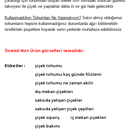
çıkardığı için tohumdan oluşan fideler sıvı formdaki solucan gübresi
takviyesi ile çiçek ve yapraklar daha iri ve gür hale gelecektir.
K
ullanmadığım Tohumları Ne Yapmalıyım?
Satın almış olduğunuz
tohumların hepsini kullanmadığınız durumlarda ağzı kilitlenebilir
özellikteki poşetlere koyarak serin yerlerde muhafaza edebilirsiniz.
Önemli Not: Ürün görselleri temsilidir.
Bu ürünün fiyat bilgisi, resim, ürün açıklamalarında ve diğer
Etiketler :
çiçek tohumu
konularda yetersiz gördüğünüz noktaları öneri formunu
Bu ürüne ilk yorumu siz yapın!
çiçek tohumu kaç günde filizlenir
kullanarak tarafımıza iletebilirsiniz.
Görüş ve önerileriniz için teşekkür ederiz.
çiçek tohumu ne zaman ekilir
dış mekan çiçekleri
Yorum Yaz
Ürün resmi kalitesiz, bozuk veya görüntülenemiyor.
saksıda yetişen çiçekler
Ürün açıklamasında eksik bilgiler bulunuyor.
saksıda yetişen çiçek çeşitleri
Ürün bilgilerinde hatalar bulunuyor.
çiçek sipariş
iç mekan çiçekleri
Ürün fiyatı diğer sitelerden daha pahalı.
çiçek bakımı
Bu ürüne benzer farklı alternatifler olmalı.