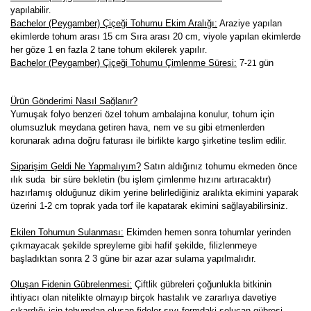
yapılabilir
.
Bachelor (Peygamber) Çiçeği Tohumu Ekim Aralığı:
Araziye yapılan
ekimlerde tohum arası 15 cm Sıra arası 20 cm, viyole yapılan ekimlerde
her göze 1 en fazla 2 tane tohum ekilerek yapılır
.
Bachelor (Peygamber) Çiçeği Tohumu Çimlenme Süresi:
7
gün
-21
Ürün Gönderimi Nasıl Sağlanır?
Yumuşak folyo benzeri özel tohum ambalajına konulur, tohum için
olumsuzluk meydana getiren hava, nem ve su gibi etmenlerden
korunarak adına doğru faturası ile birlikte kargo şirketine teslim edilir.
Siparişim Geldi Ne Yapmalıyım?
Satın aldığınız tohumu ekmeden önce
ılık suda bir süre bekletin (bu işlem çimlenme hızını artıracaktır)
hazırlamış olduğunuz dikim yerine belirlediğiniz aralıkta ekimini yaparak
üzerini 1-2 cm toprak yada torf ile kapatarak ekimini sağlayabilirsiniz.
Ekilen Tohumun Sulanması:
Ekimden hemen sonra tohumlar yerinden
çıkmayacak şekilde spreyleme gibi hafif şekilde, filizlenmeye
başladıktan sonra 2 3 güne bir azar azar sulama yapılmalıdır.
Oluşan Fidenin Gübrelenmesi:
Çiftlik gübreleri çoğunlukla bitkinin
ihtiyacı olan nitelikte olmayıp birçok hastalık ve zararlıya davetiye
çıkardığı için tohumdan oluşan fideler sıvı formdaki solucan gübresi