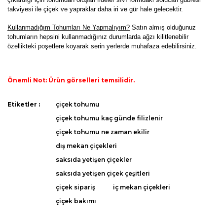
takviyesi ile çiçek ve yapraklar daha iri ve gür hale gelecektir.
K
ullanmadığım Tohumları Ne Yapmalıyım?
Satın almış olduğunuz
tohumların hepsini kullanmadığınız durumlarda ağzı kilitlenebilir
özellikteki poşetlere koyarak serin yerlerde muhafaza edebilirsiniz.
Önemli Not: Ürün görselleri temsilidir.
Bu ürünün fiyat bilgisi, resim, ürün açıklamalarında ve diğer
Etiketler :
çiçek tohumu
konularda yetersiz gördüğünüz noktaları öneri formunu
Bu ürüne ilk yorumu siz yapın!
çiçek tohumu kaç günde filizlenir
kullanarak tarafımıza iletebilirsiniz.
Görüş ve önerileriniz için teşekkür ederiz.
çiçek tohumu ne zaman ekilir
dış mekan çiçekleri
Yorum Yaz
Ürün resmi kalitesiz, bozuk veya görüntülenemiyor.
saksıda yetişen çiçekler
Ürün açıklamasında eksik bilgiler bulunuyor.
saksıda yetişen çiçek çeşitleri
Ürün bilgilerinde hatalar bulunuyor.
çiçek sipariş
iç mekan çiçekleri
Ürün fiyatı diğer sitelerden daha pahalı.
çiçek bakımı
Bu ürüne benzer farklı alternatifler olmalı.