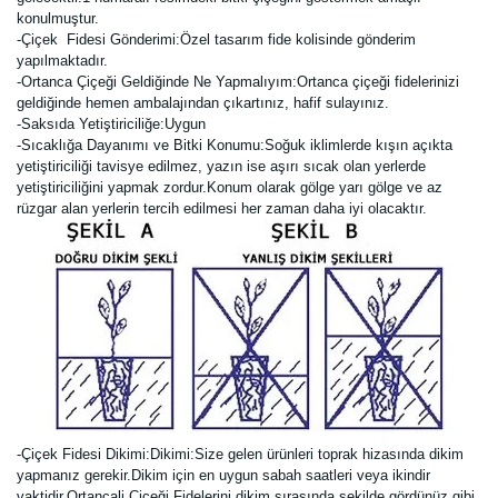
konulmuştur.
-Çiçek Fidesi Gönderimi:Özel tasarım fide kolisinde gönderim
yapılmaktadır.
-Ortanca Çiçeği Geldiğinde Ne Yapmalıyım:Ortanca çiçeği fidelerinizi
geldiğinde hemen ambalajından çıkartınız, hafif sulayınız.
-Saksıda Yetiştiriciliğe:Uygun
-Sıcaklığa Dayanımı ve Bitki Konumu:Soğuk iklimlerde kışın açıkta
yetiştiriciliği tavisye edilmez, yazın ise aşırı sıcak olan yerlerde
yetiştiriciliğini yapmak zordur.Konum olarak gölge yarı gölge ve az
rüzgar alan yerlerin tercih edilmesi her zaman daha iyi olacaktır.
-Çiçek Fidesi Dikimi:
Dikimi:Size gelen ürünleri toprak hizasında dikim
yapmanız gerekir.Dikim için en uygun sabah saatleri veya ikindir
vaktidir.Ortancali Çiçeği Fidelerini dikim sırasında şekilde gördünüz gibi