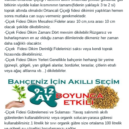
bitkinin viyolde kalan kısmınının tamamı(fidenin yaklaşık 3 te 2 si)
toprak altında olmalıdır.Ortancali Çiçeği fidesi dikimini yaptıktan hemen
sonra mutlaka can suyu vermeniz gerekmektedir.
-Çiçek Fidesi Dikim Mesafesi:Fideler arası 10 cm,sıra arası 10 cm
olacak şekilde dikebilirsiniz.
-Çiçek Fidesi Dikim Zamanı:Dört mevsim dikilebilir.Rüzgarsız ve
buharlaşmanın en az olduğu zaman dilimlerinde dikmeniz her zaman
daha sağlıklı olacaktır.
-Çiçek Fidesi Dikim Derinliği:Fidelerinizi saksı veya kendi toprak
hizasında dikebilirsiniz.
-Çiçek Fidesi Dikim Yerleri:Genellikle bahçenin herhangi bir yerine
(güneşli, gölgeli, yarı gölgeli alanlar, bordürler, teraslar, çitlerin etrafı
veya ağaç altlarına vb…) dikilebilirler.
-Çiçek Fidesi Gübrelemesi ve Sulaması :Yavaş salınımlı akıllı
gübrelerden kullanabilirsiniz veya organik solucan-yarasa gübresi
kullanabilirsiniz.1 litrelik bir sıvı organik gübre size ortalama 100 litrelik
ve gübreli su çözeltisi hazırlamanızı sağlar.