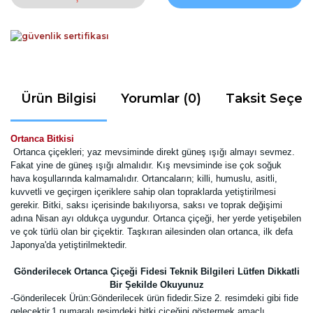
Ürün Bilgisi
Yorumlar (0)
Taksit Seçen
Ortanca Bitkisi
Ortanca çiçekleri; yaz mevsiminde direkt güneş ışığı almayı sevmez.
Fakat yine de güneş ışığı almalıdır. Kış mevsiminde ise çok soğuk
hava koşullarında kalmamalıdır. Ortancaların; killi, humuslu, asitli,
kuvvetli ve geçirgen içeriklere sahip olan topraklarda yetiştirilmesi
gerekir. Bitki, saksı içerisinde bakılıyorsa, saksı ve toprak değişimi
adına Nisan ayı oldukça uygundur.
Ortanca çiçeği, her yerde yetişebilen
ve çok türlü olan bir çiçektir. Taşkıran ailesinden olan ortanca, ilk defa
Japonya'da yetiştirilmektedir.
Gönderilecek Ortanca Çiçeği Fidesi Teknik Bilgileri Lütfen Dikkatli
Bir Şekilde Okuyunuz
-
Gönderilecek Ürün:Gönderilecek ürün fidedir.Size 2. resimdeki gibi fide
gelecektir.
1 numaralı resimdeki bitki çiçeğini göstermek amaçlı