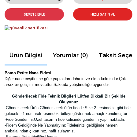
SEPETE EKLE
HIZLI SATIN AL
Ürün Bilgisi
Yorumlar (0)
Taksit Seçen
Pomo Petite Nane Fidesi
Diğer nane çeşitlerine göre yaprakları daha iri ve elma kokuludur.Çok
arsız bir gelişimi mevcuttur.Saksıda yetiştiriciliğe uygundur.
Gönderilecek Fide Teknik Bilgileri Lütfen Dikkali Bir Şekilde
Okuyunuz
-
Gönderilecek Ürün:Gönderilecek ürün fidedir.Size 2. resimdeki gibi fide
gelecektir.
1 numaralı resimdeki bitkiyi göstermek amaçlı konulmuştur.
-Fide Gönderimi:Özel tasarım fide kolisinde gönderim yapılmaktadır.
-Fidem Geldiğinde Ne Yapmalıyım:Fidelerinizi geldiğinde hemen
ambalajından çıkartınız, hafif sulayınız.
-Saksıda Yetiştiriciliğe:Uygun