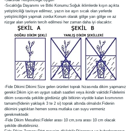
-Sıcaklığa Dayanımı ve Bitki Konumu:Soğuk iklimlerde kışın açıkta
yetiştiriciliği tavisye edilmez, yazın ise aşırı sıcak olan yerlerde
yetiştiriciliğini yapmak zordur.Konum olarak gölge yarı gölge ve az
rüzgar alan yerlerin tercih edilmesi her zaman daha iyi olacaktır.
-Fide Dikimi:
Dikimi:Size gelen ürünleri toprak hizasında dikim yapmanız
gerekir.Dikim için en uygun sabah saatleri veya ikindir vaktidir.Fidelerini
dikim sırasında şekilde gördünüz gibi bitkinin viyolde kalan kısmınının
tamamı(fidenin yaklaşık 3 te 2 si) toprak altında olmalıdır.Fidenin
dikimini yaptıktan hemen sonra mutlaka can suyu vermeniz
gerekmektedir.
-Fide Dikim Mesafesi:Fideler arası 10 cm,sıra arası 10 cm olacak
şekilde dikebilirsiniz.