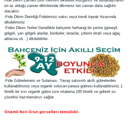
Fide Dikim Zamanı:Dört mevsim dikilebilir.Rüzgarsız ve buharlaşmanın
en az olduğu zaman dilimlerinde dikmeniz her zaman daha sağlıklı
olacaktır.
-Fide Dikim Derinliği:Fidelerinizi saksı veya kendi toprak hizasında
dikebilirsiniz.
-Fiden Dikim Yerleri:Genellikle bahçenin herhangi bir yerine (güneşli,
gölgeli, yarı gölgeli alanlar, bordürler, teraslar, çitlerin etrafı veya ağaç
altlarına vb…) dikilebilirler.
-Fide Gübrelemesi ve Sulaması :Yavaş salınımlı akıllı gübrelerden
kullanabilirsiniz veya organik solucan-yarasa gübresi kullanabilirsiniz.1
litrelik bir sıvı organik gübre size ortalama 100 litrelik ve gübreli su
çözeltisi hazırlamanızı sağlar.
Önemli Not: Ürün görselleri temsilidir.
Bu ürünün fiyat bilgisi, resim, ürün açıklamalarında ve diğer