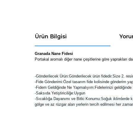
Ürün Bilgisi
Yoru
Granada Nane Fidesi
Portakal aromalı diğer nane çeşitlerine göre yaprakları da
-
Gönderilecek Ürün:Gönderilecek ürün fidedir.Size 2. resim
-Fide Gönderimi:Özel tasarım fide kolisinde gönderim yap
-Fidem Geldiğinde Ne Yapmalıyım:Fidelerinizi geldiğinde 
-Saksıda Yetiştiriciliğe:Uygun
-Sıcaklığa Dayanımı ve Bitki Konumu:Soğuk iklimlerde kışın
gölge ve az rüzgar alan yerlerin tercih edilmesi her zaman