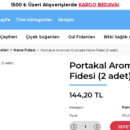
1500 ₺ Üzeri Alışverişlerde
KARGO BEDAVA!
ayfa
Tüm Kategoriler
İletişim
eşitleri
Çiçek Soğanları
Gül Fidanları
Bitki Sağlık
eleri
Nane Fidesi
Portakal Aromalı Granada Nane Fidesi (2 adet)
Portakal Aro
Fidesi (2 adet
144,20 TL
Kategori
Nane
Fiyat
131,
SEPE