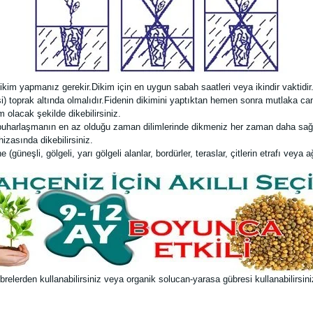
ikim yapmanız gerekir.Dikim için en uygun sabah saatleri veya ikindir vaktidir.
si) toprak altında olmalıdır.Fidenin dikimini yaptıktan hemen sonra mutlaka c
 olacak şekilde dikebilirsiniz.
buharlaşmanın en az olduğu zaman dilimlerinde dikmeniz her zaman daha sağlı
hizasında dikebilirsiniz.
güneşli, gölgeli, yarı gölgeli alanlar, bordürler, teraslar, çitlerin etrafı veya ağ
lerden kullanabilirsiniz veya organik solucan-yarasa gübresi kullanabilirsiniz.1