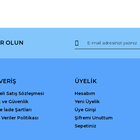
da ve diğer konularda yetersiz gördüğünüz noktaları öneri formunu kullana
Bu ürüne ilk yorumu siz yapın!
R OLUN
r.
Yorum Yaz
VERİŞ
ÜYELİK
li Satış Sözleşmesi
Hesabım
ik ve Güvenlik
Yeni Üyelik
ve İade Şartları
Üye Girişi
 Veriler Politikası
Şifremi Unuttum
Gönder
Sepetiniz