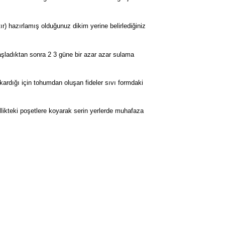
r) hazırlamış olduğunuz dikim yerine belirlediğiniz
şladıktan sonra 2 3 güne bir azar azar sulama
çıkardığı için tohumdan oluşan fideler sıvı formdaki
llikteki poşetlere koyarak serin yerlerde muhafaza
rak tarafımıza iletebilirsiniz.