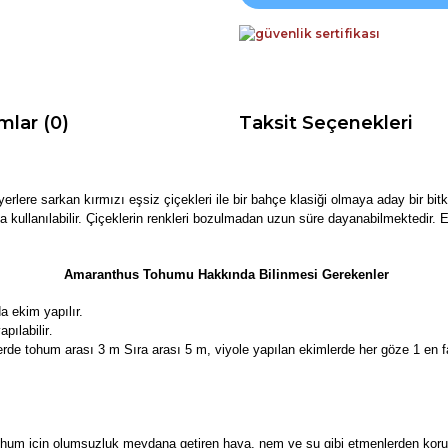
mlar (0)
Taksit Seçenekleri
 yerlere sarkan kırmızı eşsiz çiçekleri ile bir bahçe klasiği olmaya aday bir bi
 kullanılabilir. Çiçeklerin renkleri bozulmadan uzun süre dayanabilmektedir. Ek
Amaranthus Tohumu Hakkında Bilinmesi Gerekenler
a ekim yapılır.
pılabilir
.
rde tohum arası 3 m Sıra arası 5 m, viyole yapılan ekimlerde her göze 1 en fa
um için olumsuzluk meydana getiren hava, nem ve su gibi etmenlerden korunara