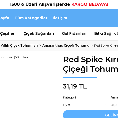
1500 ₺ Üzeri Alışverişlerde
KARGO BEDAVA!
ayfa
Tüm Kategoriler
İletişim
eşitleri
Çiçek Soğanları
Gül Fidanları
Bitki Sağlık
 Yıllık Çiçek Tohumları
Amaranthus Çiçeği Tohumu
Red Spike Kırm
Red Spike Kı
Çiçeği Tohum
31,19 TL
Kategori
Ama
Fiyat
25,9
GELİN