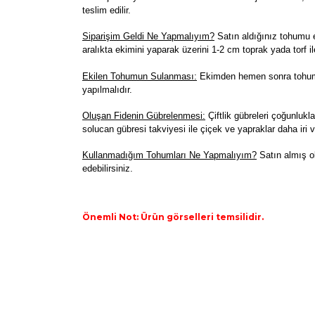
teslim edilir.
Siparişim Geldi Ne Yapmalıyım?
Satın aldığınız tohumu e
aralıkta ekimini yaparak üzerini 1-2 cm toprak yada torf il
Ekilen Tohumun Sulanması:
Ekimden hemen sonra tohumla
yapılmalıdır.
Oluşan Fidenin Gübrelenmesi:
Çiftlik gübreleri çoğunlukla
solucan gübresi takviyesi ile çiçek ve yapraklar daha iri v
K
ullanmadığım Tohumları Ne Yapmalıyım?
Satın almış o
edebilirsiniz.
Önemli Not: Ürün görselleri temsilidir.
Bu ürünün fiyat bilgisi, resim, ürün açıklamaların
Görüş ve önerileriniz için teşekkür ederiz.
Ürün resmi kalitesiz, bozuk veya görüntülenemiyo