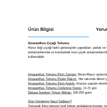
Ürün Bilgisi
Yoru
Amaranthus Çiçeği Tohumu
Horoz ibiği çiçeği farklı görünüşteki yaprakları, parlak ve
aranjmanlarında ve kurutularak kuru çiçek aranjmanlarında
kullanılabilir.
Amaranthus Tohumu Ekim Zamanı:
Nisan-Mayıs aylarınd
Amaranthus Tohumu Ekilen Rakım:
Her rakımda dikimi ya
Amaranthus Tohumu Ekim Aralığı:
Araziye yapılan ekimle
Amaranthus Tohumu Çimlenme Süresi:
gün
10-25
Dekara Gereken Tohum Miktarı:
100-250 gram
Ürün Gönderimi Nasıl Sağlanır?
Yumuşak folyo benzeri özel tohum ambalajına konulur, toh