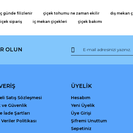
 günde filizlenir
çiçek tohumu ne zaman ekilir
dış mekan ç
çiçek sipariş
iç mekan çiçekleri
çiçek bakımı
R OLUN
Gönder
VERİŞ
ÜYELİK
li Satış Sözleşmesi
Hesabım
ik ve Güvenlik
Yeni Üyelik
ve İade Şartları
Üye Girişi
 Veriler Politikası
Şifremi Unuttum
Sepetiniz