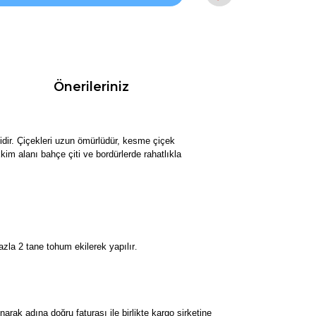
Önerileriniz
tkidir. Çiçekleri uzun ömürlüdür, kesme çiçek
im alanı bahçe çiti ve bordürlerde rahatlıkla
zla 2 tane tohum ekilerek yapılır
.
k adına doğru faturası ile birlikte kargo şirketine