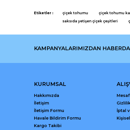
Ürün açıklamasında eksik bilgiler bulunuyor.
Ürün bilgilerinde hatalar bulunuyor.
Etiketler :
çiçek tohumu
çiçek tohumu kaç
Ürün fiyatı diğer sitelerden daha pahalı.
saksıda yetişen çiçek çeşitleri
Bu ürüne benzer farklı alternatifler olmalı.
KAMPANYALARIMIZDAN HABERDA
KURUMSAL
ALIŞ
Hakkımızda
Mesafe
İletişim
Gizlil
İletişim Formu
İptal 
Havale Bildirim Formu
Kişisel
Kargo Takibi