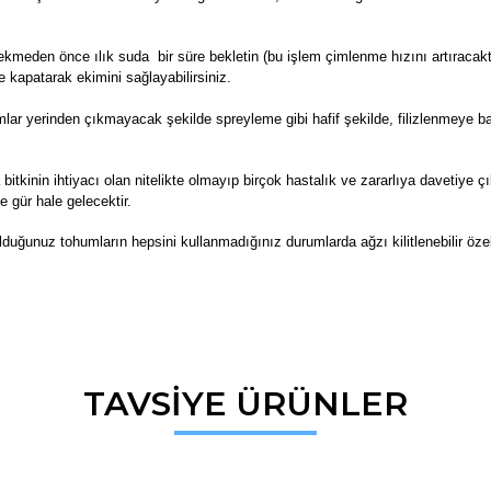
kmeden önce ılık suda bir süre bekletin (bu işlem çimlenme hızını artıracaktı
e kapatarak ekimini sağlayabilirsiniz.
r yerinden çıkmayacak şekilde spreyleme gibi hafif şekilde, filizlenmeye ba
 bitkinin ihtiyacı olan nitelikte olmayıp birçok hastalık ve zararlıya davetiye 
e gür hale gelecektir.
lduğunuz tohumların hepsini kullanmadığınız durumlarda ağzı kilitlenebilir öze
da ve diğer konularda yetersiz gördüğünüz noktaları öneri formunu kullana
TAVSİYE ÜRÜNLER
Bu ürüne ilk yorumu siz yapın!
r.
Yorum Yaz