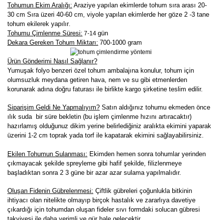
Tohumun Ekim Aralığı:
Araziye yapılan ekimlerde tohum sıra arası 20-
30 cm Sıra üzeri 40-60 cm, viyole yapılan ekimlerde her göze 2 -3 tane
tohum ekilerek yapılır
.
Tohumu Çimlenme Süresi:
gün
7-14
Dekara Gereken Tohum Miktarı:
700-1000 gram
Ürün Gönderimi Nasıl Sağlanır?
Yumuşak folyo benzeri özel tohum ambalajına konulur, tohum için
olumsuzluk meydana getiren hava, nem ve su gibi etmenlerden
korunarak adına doğru faturası ile birlikte kargo şirketine teslim edilir.
Siparişim Geldi Ne Yapmalıyım?
Satın aldığınız tohumu ekmeden önce
ılık suda bir süre bekletin (bu işlem çimlenme hızını artıracaktır)
hazırlamış olduğunuz dikim yerine belirlediğiniz aralıkta ekimini yaparak
üzerini 1-2 cm toprak yada torf ile kapatarak ekimini sağlayabilirsiniz.
Ekilen Tohumun Sulanması:
Ekimden hemen sonra tohumlar yerinden
çıkmayacak şekilde spreyleme gibi hafif şekilde, filizlenmeye
başladıktan sonra 2 3 güne bir azar azar sulama yapılmalıdır.
Oluşan Fidenin Gübrelenmesi:
Çiftlik gübreleri çoğunlukla bitkinin
ihtiyacı olan nitelikte olmayıp birçok hastalık ve zararlıya davetiye
çıkardığı için tohumdan oluşan fideler sıvı formdaki solucan gübresi
takviyesi ile daha verimli ve gür hale gelecektir.