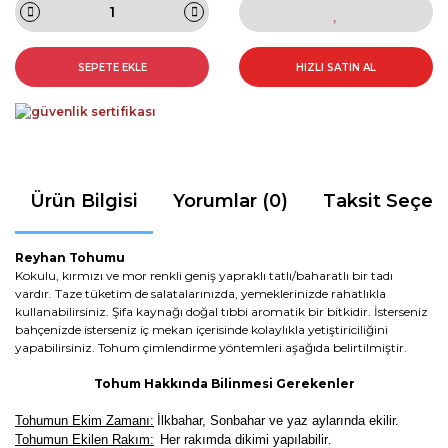
SEPETE EKLE
HIZLI SATIN AL
Ürün Bilgisi
Yorumlar (0)
Taksit Seçen
Reyhan Tohumu
Kokulu, kırmızı ve mor renkli geniş yapraklı tatlı/baharatlı bir tadı
vardır. Taze tüketim de salatalarınızda, yemeklerinizde rahatlıkla
kullanabilirsiniz. Şifa kaynağı doğal tıbbi aromatik bir bitkidir. İsterseniz
bahçenizde isterseniz iç mekan içerisinde kolaylıkla yetiştiriciliğini
yapabilirsiniz. Tohum çimlendirme yöntemleri aşağıda belirtilmiştir.
Tohum Hakkında Bilinmesi Gerekenler
Tohumun Ekim Zamanı:
İlkbahar, Sonbahar ve yaz aylarında ekilir.
Tohumun Ekilen Rakım:
Her rakımda dikimi yapılabilir
.