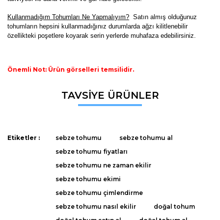
K
ullanmadığım Tohumları Ne Yapmalıyım?
Satın almış olduğunuz
tohumların hepsini kullanmadığınız durumlarda ağzı kilitlenebilir
özellikteki poşetlere koyarak serin yerlerde muhafaza edebilirsiniz.
Önemli Not: Ürün görselleri temsilidir.
Bu ürünün fiyat bilgisi, resim, ürün açıklamalarında ve diğer
TAVSİYE ÜRÜNLER
konularda yetersiz gördüğünüz noktaları öneri formunu
Bu ürüne ilk yorumu siz yapın!
kullanarak tarafımıza iletebilirsiniz.
Görüş ve önerileriniz için teşekkür ederiz.
Yorum Yaz
Etiketler :
sebze tohumu
sebze tohumu al
Ürün resmi kalitesiz, bozuk veya görüntülenemiyor.
sebze tohumu fiyatları
Ürün açıklamasında eksik bilgiler bulunuyor.
sebze tohumu ne zaman ekilir
Ürün bilgilerinde hatalar bulunuyor.
sebze tohumu ekimi
Ürün fiyatı diğer sitelerden daha pahalı.
sebze tohumu çimlendirme
Bu ürüne benzer farklı alternatifler olmalı.
sebze tohumu nasıl ekilir
doğal tohum