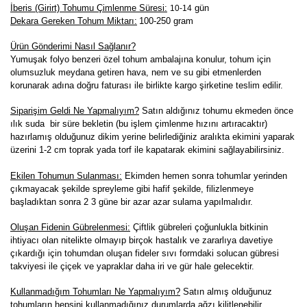
İberis (Girirt) Tohumu Çimlenme Süresi:
gün
10-14
Dekara Gereken Tohum Miktarı:
100-250 gram
Ürün Gönderimi Nasıl Sağlanır?
Yumuşak folyo benzeri özel tohum ambalajına konulur, tohum için
olumsuzluk meydana getiren hava, nem ve su gibi etmenlerden
korunarak adına doğru faturası ile birlikte kargo şirketine teslim edilir.
Siparişim Geldi Ne Yapmalıyım?
Satın aldığınız tohumu ekmeden önce
ılık suda bir süre bekletin (bu işlem çimlenme hızını artıracaktır)
hazırlamış olduğunuz dikim yerine belirlediğiniz aralıkta ekimini yaparak
üzerini 1-2 cm toprak yada torf ile kapatarak ekimini sağlayabilirsiniz.
Ekilen Tohumun Sulanması:
Ekimden hemen sonra tohumlar yerinden
çıkmayacak şekilde spreyleme gibi hafif şekilde, filizlenmeye
başladıktan sonra 2 3 güne bir azar azar sulama yapılmalıdır.
Oluşan Fidenin Gübrelenmesi:
Çiftlik gübreleri çoğunlukla bitkinin
ihtiyacı olan nitelikte olmayıp birçok hastalık ve zararlıya davetiye
çıkardığı için tohumdan oluşan fideler sıvı formdaki solucan gübresi
takviyesi ile çiçek ve yapraklar daha iri ve gür hale gelecektir.
K
ullanmadığım Tohumları Ne Yapmalıyım?
Satın almış olduğunuz
tohumların hepsini kullanmadığınız durumlarda ağzı kilitlenebilir