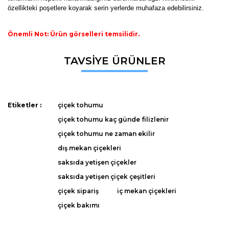
özellikteki poşetlere koyarak serin yerlerde muhafaza edebilirsiniz.
Önemli Not: Ürün görselleri temsilidir.
Bu ürünün fiyat bilgisi, resim, ürün açıklamalarında ve diğer
TAVSİYE ÜRÜNLER
konularda yetersiz gördüğünüz noktaları öneri formunu
Bu ürüne ilk yorumu siz yapın!
kullanarak tarafımıza iletebilirsiniz.
Görüş ve önerileriniz için teşekkür ederiz.
Yorum Yaz
Etiketler :
çiçek tohumu
Ürün resmi kalitesiz, bozuk veya görüntülenemiyor.
çiçek tohumu kaç günde filizlenir
Ürün açıklamasında eksik bilgiler bulunuyor.
çiçek tohumu ne zaman ekilir
Ürün bilgilerinde hatalar bulunuyor.
dış mekan çiçekleri
Ürün fiyatı diğer sitelerden daha pahalı.
saksıda yetişen çiçekler
Bu ürüne benzer farklı alternatifler olmalı.
saksıda yetişen çiçek çeşitleri
çiçek sipariş
iç mekan çiçekleri
çiçek bakımı