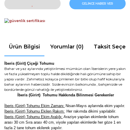
GELİNCE HABER VER
Ürün Bilgisi
Yorumlar (0)
Taksit Seçen
İberis (Girit) Çiçeği Tohumu
Bahar ve yaz aylarında yetiştirilmesi mümkün olan İberislerin yere yakın
ve fazla yükselmeyen toplu halde dikildiğinde halı görümüne sahip bir
yapısı vardır. Zahmetsiz kolayca çimlenen bir bitki olup hafif kokularıyla
bahar aylarının habercisidir. Sizde evinizin balkonunda , bahçenizde ve
bordürlerde gönül rahatlığı ile yetiştirebilirsiniz.
İberis (Girirt) Tohumu Hakkında Bilinmesi Gerekenler
İberis (Girirt) Tohumu Ekim Zamanı:
Nisan-Mayıs aylarında ekim yapılır.
İberis (Girirt) Tohumu Ekilen Rakım:
Her rakımda dikimi yapılabilir
.
İberis (Girirt) Tohumu Ekim Aralığı:
Araziye yapılan ekimlerde tohum
arası 30 cm Sıra arası 40 cm, viyole yapılan ekimlerde her göze 1 en
fazla 2 tane tohum ekilerek yapılır
.