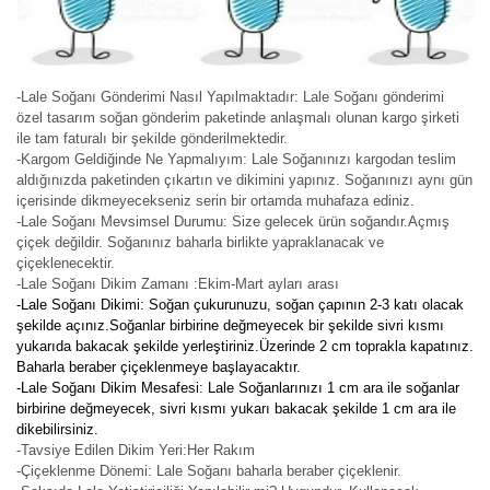
-Lale Soğanı Gönderimi Nasıl Yapılmaktadır: Lale Soğanı gönderimi
özel tasarım soğan gönderim paketinde anlaşmalı olunan kargo şirketi
ile tam faturalı bir şekilde gönderilmektedir.
-Kargom Geldiğinde Ne Yapmalıyım: Lale Soğanınızı kargodan teslim
aldığınızda paketinden çıkartın ve dikimini yapınız. Soğanınızı aynı gün
içerisinde dikmeyecekseniz serin bir ortamda muhafaza ediniz.
-Lale Soğanı Mevsimsel Durumu: Size gelecek ürün soğandır.Açmış
çiçek değildir. Soğanınız baharla birlikte yapraklanacak ve
çiçeklenecektir.
-Lale Soğanı Dikim Zamanı :Ekim-Mart ayları arası
-Lale Soğanı Dikimi: Soğan çukurunuzu, soğan çapının 2-3 katı olacak
şekilde açınız.Soğanlar birbirine değmeyecek bir şekilde sivri kısmı
yukarıda bakacak şekilde yerleştiriniz.Üzerinde 2 cm toprakla kapatınız.
Baharla beraber çiçeklenmeye başlayacaktır.
-Lale Soğanı Dikim Mesafesi: Lale Soğanlarınızı 1 cm ara ile soğanlar
birbirine değmeyecek, sivri kısmı yukarı bakacak şekilde 1 cm ara ile
dikebilirsiniz.
-Tavsiye Edilen Dikim Yeri:Her Rakım
-Çiçeklenme Dönemi: Lale Soğanı baharla beraber çiçeklenir.