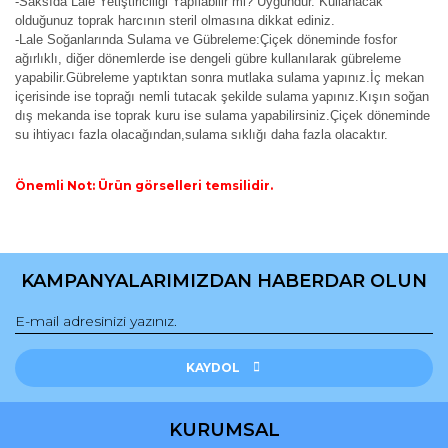
-Saksıda Lale Yetiştiriciliği Yapılabilir mi? Uygundur. Kullanacak
olduğunuz toprak harcının steril olmasına dikkat ediniz.
-Lale Soğanlarında Sulama ve Gübreleme:Çiçek döneminde fosfor
ağırlıklı, diğer dönemlerde ise dengeli gübre kullanılarak gübreleme
yapabilir.Gübreleme yaptıktan sonra mutlaka sulama yapınız.İç mekan
içerisinde ise toprağı nemli tutacak şekilde sulama yapınız.Kışın soğan
dış mekanda ise toprak kuru ise sulama yapabilirsiniz.Çiçek döneminde
su ihtiyacı fazla olacağından,sulama sıklığı daha fazla olacaktır.
Önemli Not: Ürün görselleri temsilidir.
Bu ürünün fiyat bilgisi, resim, ürün açıklamalarında ve diğer
konularda yetersiz gördüğünüz noktaları öneri formunu
Bu ürüne ilk yorumu siz yapın!
kullanarak tarafımıza iletebilirsiniz.
KAMPANYALARIMIZDAN HABERDAR OLUN
Görüş ve önerileriniz için teşekkür ederiz.
Yorum Yaz
Ürün resmi kalitesiz, bozuk veya görüntülenemiyor.
Ürün açıklamasında eksik bilgiler bulunuyor.
KAYDOL
Ürün bilgilerinde hatalar bulunuyor.
Ürün fiyatı diğer sitelerden daha pahalı.
KURUMSAL