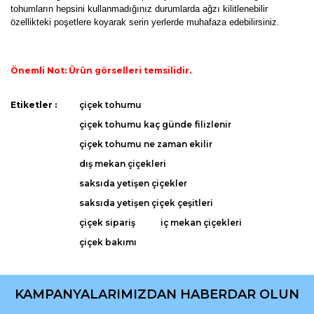
tohumların hepsini kullanmadığınız durumlarda ağzı kilitlenebilir
özellikteki poşetlere koyarak serin yerlerde muhafaza edebilirsiniz.
Önemli Not: Ürün görselleri temsilidir.
Bu ürünün fiyat bilgisi, resim, ürün açıklamalarında ve diğer
Etiketler :
çiçek tohumu
konularda yetersiz gördüğünüz noktaları öneri formunu
Bu ürüne ilk yorumu siz yapın!
çiçek tohumu kaç günde filizlenir
kullanarak tarafımıza iletebilirsiniz.
Görüş ve önerileriniz için teşekkür ederiz.
çiçek tohumu ne zaman ekilir
dış mekan çiçekleri
Yorum Yaz
Ürün resmi kalitesiz, bozuk veya görüntülenemiyor.
saksıda yetişen çiçekler
Ürün açıklamasında eksik bilgiler bulunuyor.
saksıda yetişen çiçek çeşitleri
Ürün bilgilerinde hatalar bulunuyor.
çiçek sipariş
iç mekan çiçekleri
Ürün fiyatı diğer sitelerden daha pahalı.
çiçek bakımı
Bu ürüne benzer farklı alternatifler olmalı.
KAMPANYALARIMIZDAN HABERDAR OLUN