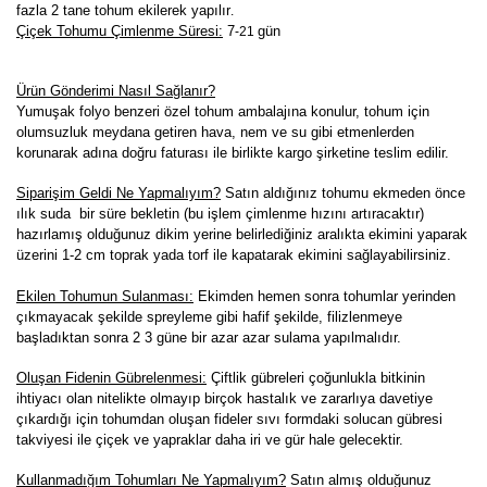
fazla 2 tane tohum ekilerek yapılır
.
Çiçek Tohumu Çimlenme Süresi:
7
gün
-21
Ürün Gönderimi Nasıl Sağlanır?
Yumuşak folyo benzeri özel tohum ambalajına konulur, tohum için
olumsuzluk meydana getiren hava, nem ve su gibi etmenlerden
korunarak adına doğru faturası ile birlikte kargo şirketine teslim edilir.
Siparişim Geldi Ne Yapmalıyım?
Satın aldığınız tohumu ekmeden önce
ılık suda bir süre bekletin (bu işlem çimlenme hızını artıracaktır)
hazırlamış olduğunuz dikim yerine belirlediğiniz aralıkta ekimini yaparak
üzerini 1-2 cm toprak yada torf ile kapatarak ekimini sağlayabilirsiniz.
Ekilen Tohumun Sulanması:
Ekimden hemen sonra tohumlar yerinden
çıkmayacak şekilde spreyleme gibi hafif şekilde, filizlenmeye
başladıktan sonra 2 3 güne bir azar azar sulama yapılmalıdır.
Oluşan Fidenin Gübrelenmesi:
Çiftlik gübreleri çoğunlukla bitkinin
ihtiyacı olan nitelikte olmayıp birçok hastalık ve zararlıya davetiye
çıkardığı için tohumdan oluşan fideler sıvı formdaki solucan gübresi
takviyesi ile çiçek ve yapraklar daha iri ve gür hale gelecektir.
K
ullanmadığım Tohumları Ne Yapmalıyım?
Satın almış olduğunuz