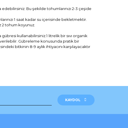
debilirsiniz. Bu şekilde tohumlarınızı 2-3 çeşide
nızı 1 saat kadar su içerisinde bekletmektir.
az 2 tohum koyunuz.
resi kullanabilirsiniz.1 litrelik bir sıvı organik
u verilebilir. Gübreleme konusunda pratik bir
ndeki bitkinin 8-9 aylık ihtiyacını karşılayacaktır
rak tarafımıza iletebilirsiniz.
KAYDOL