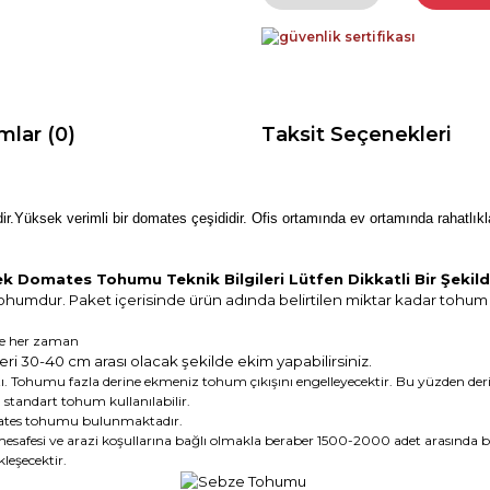
mlar (0)
Taksit Seçenekleri
r.Yüksek verimli bir domates çeşididir. Ofis ortamında ev ortamında rahatlıkla ye
k Domates Tohumu Teknik Bilgileri Lütfen Dikkatli Bir Şeki
ohumdur. Paket içerisinde ürün adında belirtilen miktar kadar tohu
de her zaman
eri 30-40 cm arası olacak şekilde ekim yapabilirsiniz.
Tohumu fazla derine ekmeniz tohum çıkışını engelleyecektir. Bu yüzden deri
andart tohum kullanılabilir.
ates tohumu bulunmaktadır.
esafesi ve arazi koşullarına bağlı olmakla beraber 1500-2000 adet arasında bi
leşecektir.