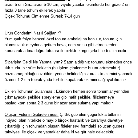
arası 5 cm Sıra arası 5-10 cm, viyole yapılan ekimlerde her göze 2 en
fazla 3 tane tohum ekilerek yapılır
Çiçek Tohumu Çimlenme Süresi:
7-14
gün
Ürün Gönderimi Nasıl Sağlanır?
Yumuşak folyo benzeri özel tohum ambalajına konulur, tohum için
olumsuzluk meydana getiren hava, nem ve su gibi etmenlerden
korunarak adına doğru faturası ile birlikte kargo şirketine teslim edilir.
Siparişim Geldi Ne Yapmalıyım?
Satın aldığınız tohumu ekmeden önce
ılık suda bir süre bekletin (bu işlem çimlenme hızını artıracaktır)
hazırlamış olduğunuz dikim yerine belirlediğiniz aralıkta ekimini yaparak
üzerini 1-2 cm toprak yada torf ile kapatarak ekimini sağlayabilirsiniz.
Ekilen Tohumun Sulanması:
Ekimden hemen sonra tohumlar yerinden
çıkmayacak şekilde spreyleme gibi hafif şekilde, filizlenmeye
başladıktan sonra 2 3 güne bir azar azar sulama yapılmalıdır.
Oluşan Fidenin Gübrelenmesi:
Çiftlik gübreleri çoğunlukla bitkinin
ihtiyacı olan nitelikte olmayıp birçok hastalık ve zararlıya davetiye
çıkardığı için tohumdan oluşan fideler sıvı formdaki solucan gübresi
takviyesi ile çiçek ve yapraklar daha iri ve gür hale gelecektir.