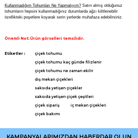
K
ullanmadığım Tohumları Ne Yapmalıyım?
Satın almış olduğunuz
tohumların hepsini kullanmadığınız durumlarda ağzı kilitlenebilir
özellikteki poşetlere koyarak serin yerlerde muhafaza edebilirsiniz.
Önemli Not: Ürün görselleri temsilidir.
Bu ürünün fiyat bilgisi, resim, ürün açıklamalarında ve diğer
Etiketler :
çiçek tohumu
konularda yetersiz gördüğünüz noktaları öneri formunu
Bu ürüne ilk yorumu siz yapın!
çiçek tohumu kaç günde filizlenir
kullanarak tarafımıza iletebilirsiniz.
Görüş ve önerileriniz için teşekkür ederiz.
çiçek tohumu ne zaman ekilir
dış mekan çiçekleri
Yorum Yaz
Ürün resmi kalitesiz, bozuk veya görüntülenemiyor.
saksıda yetişen çiçekler
Ürün açıklamasında eksik bilgiler bulunuyor.
saksıda yetişen çiçek çeşitleri
Ürün bilgilerinde hatalar bulunuyor.
çiçek sipariş
iç mekan çiçekleri
Ürün fiyatı diğer sitelerden daha pahalı.
çiçek bakımı
Bu ürüne benzer farklı alternatifler olmalı.
KAMPANYALARIMIZDAN HABERDAR OLUN