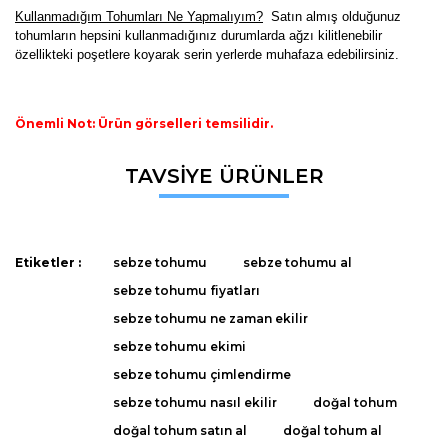
K
ullanmadığım Tohumları Ne Yapmalıyım?
Satın almış olduğunuz
tohumların hepsini kullanmadığınız durumlarda ağzı kilitlenebilir
özellikteki poşetlere koyarak serin yerlerde muhafaza edebilirsiniz.
Önemli Not: Ürün görselleri temsilidir.
Bu ürünün fiyat bilgisi, resim, ürün açıklamalarında ve diğer
TAVSİYE ÜRÜNLER
konularda yetersiz gördüğünüz noktaları öneri formunu
Bu ürüne ilk yorumu siz yapın!
kullanarak tarafımıza iletebilirsiniz.
Görüş ve önerileriniz için teşekkür ederiz.
Yorum Yaz
Etiketler :
sebze tohumu
sebze tohumu al
Ürün resmi kalitesiz, bozuk veya görüntülenemiyor.
sebze tohumu fiyatları
Ürün açıklamasında eksik bilgiler bulunuyor.
sebze tohumu ne zaman ekilir
Ürün bilgilerinde hatalar bulunuyor.
sebze tohumu ekimi
Ürün fiyatı diğer sitelerden daha pahalı.
sebze tohumu çimlendirme
Bu ürüne benzer farklı alternatifler olmalı.
sebze tohumu nasıl ekilir
doğal tohum
doğal tohum satın al
doğal tohum al