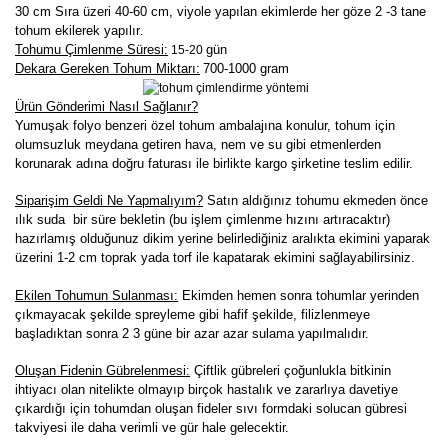
30 cm Sıra üzeri 40-60 cm, viyole yapılan ekimlerde her göze 2 -3 tane
tohum ekilerek yapılır
.
Tohumu Çimlenme Süresi:
gün
15-20
Dekara Gereken Tohum Miktarı:
700-1000 gram
Ürün Gönderimi Nasıl Sağlanır?
Yumuşak folyo benzeri özel tohum ambalajına konulur, tohum için
olumsuzluk meydana getiren hava, nem ve su gibi etmenlerden
korunarak adına doğru faturası ile birlikte kargo şirketine teslim edilir.
Siparişim Geldi Ne Yapmalıyım?
Satın aldığınız tohumu ekmeden önce
ılık suda bir süre bekletin (bu işlem çimlenme hızını artıracaktır)
hazırlamış olduğunuz dikim yerine belirlediğiniz aralıkta ekimini yaparak
üzerini 1-2 cm toprak yada torf ile kapatarak ekimini sağlayabilirsiniz.
Ekilen Tohumun Sulanması:
Ekimden hemen sonra tohumlar yerinden
çıkmayacak şekilde spreyleme gibi hafif şekilde, filizlenmeye
başladıktan sonra 2 3 güne bir azar azar sulama yapılmalıdır.
Oluşan Fidenin Gübrelenmesi:
Çiftlik gübreleri çoğunlukla bitkinin
ihtiyacı olan nitelikte olmayıp birçok hastalık ve zararlıya davetiye
çıkardığı için tohumdan oluşan fideler sıvı formdaki solucan gübresi
takviyesi ile daha verimli ve gür hale gelecektir.