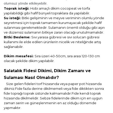
olumsuz yönde etkileyebilir.
Toprak isteği:
Hobi amaçlı dikim cocopeat ve torfa
yapılabildiği gibi hafif bünyeli topraklara da yapılabilir.
Su isteği:
Bitki gelişiminin ve meyve veriminin olumlu yönde
seyretmesi için toprak tamamen kurumayacak şekilde hafif
sulanması gerekmektedir. Sulamanın önemli olduğu gibi aşırı
ve düzensiz sulamanın bitkiye zararı olacağı unutulmamalıdır.
Bitki Besleme:
Sıvı yarasa gübresi ve sıvı solucan gübresi
kullanımı ile elde edilen ürünlerin nicelik ve niteliğinde artış
sağlanabilir.
Dikim mesafesi:
Sıra üzeri 40-50cm, sıra arası 120-130 cm
olacak şekilde dikim yapılabilir.
Salatalık Fidesi Dikimi, Dikim Zamanı ve
Sulaması Nasıl Olmalıdır?
Size gelen fideleri torf hizasında veya paper pot hizasında
dikiniz.Fide fazla derine dikilmemeli veya fide diktikten sonra
fide toprağı toprak üstünde kalmamalıdır.Fide kendi toprak
hizasında dikilmelidir. Sebze fidelerinde dikim için en uygun
zaman serin ve güneşlenmenin en az olduğu dönemde
yapmaktır.