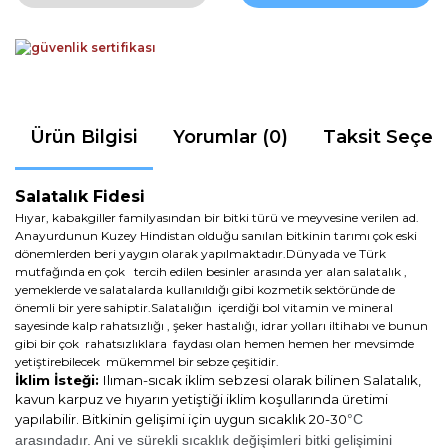
Ürün Bilgisi
Yorumlar (0)
Taksit Seçen
Salatalık Fidesi
Hıyar, kabakgiller familyasından bir bitki türü ve meyvesine verilen ad.
Anayurdunun Kuzey Hindistan olduğu sanılan bitkinin tarımı çok eski
dönemlerden beri yaygın olarak yapılmaktadır.Dünyada ve Türk
mutfağında en çok tercih edilen besinler arasında yer alan salatalık ,
yemeklerde ve salatalarda kullanıldığı gibi kozmetik sektöründe de
önemli bir yere sahiptir.Salatalığın içerdiği bol vitamin ve mineral
sayesinde kalp rahatsızlığı , şeker hastalığı, idrar yolları iltihabı ve bunun
gibi bir çok rahatsızlıklara faydası olan hemen hemen her mevsimde
yetiştirebilecek mükemmel bir sebze çeşitidir.
İklim İsteği:
Ilıman-sıcak iklim sebzesi olarak bilinen Salatalık,
kavun karpuz ve hıyarın yetiştiği iklim koşullarında üretimi
yapılabilir. Bitkinin gelişimi için uygun sıcaklık 20-30
°C
arasındadır. Ani ve sürekli sıcaklık değişimleri bitki gelişimini