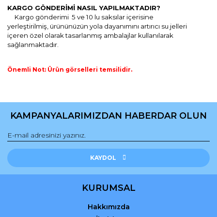
KARGO GÖNDERİMİ NASIL YAPILMAKTADIR?
Kargo gönderimi 5 ve 10 lu saksılar içerisine
yerleştirilmiş,
ürününüzün yola dayanımını artırıcı
su jelleri
içeren özel olarak tasarlanmış ambalajlar kullanılarak
sağlanmaktadır.
Önemli Not: Ürün görselleri temsilidir.
Bu ürünün fiyat bilgisi, resim, ürün açıklamalarında ve diğer
konularda yetersiz gördüğünüz noktaları öneri formunu
Bu ürüne ilk yorumu siz yapın!
kullanarak tarafımıza iletebilirsiniz.
KAMPANYALARIMIZDAN HABERDAR OLUN
Görüş ve önerileriniz için teşekkür ederiz.
Yorum Yaz
Ürün resmi kalitesiz, bozuk veya görüntülenemiyor.
Ürün açıklamasında eksik bilgiler bulunuyor.
KAYDOL
Ürün bilgilerinde hatalar bulunuyor.
Ürün fiyatı diğer sitelerden daha pahalı.
KURUMSAL
Bu ürüne benzer farklı alternatifler olmalı.
Hakkımızda