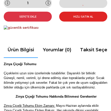
SEPETE EKLE
HIZLI SATIN AL
Ürün Bilgisi
Yorumlar (0)
Taksit Seçen
Zinya Çiçeği Tohumu
Çiçeklerini uzun süre üzerlerinde tutabilirler. Dayanıklı bir bitkidir.
Güneşli, nemli, verimli, iyi drene edilmiş olan topraklarda yetişir. Sıcak
iklimde yetişmeyi çok severler. Fakat bir çok yere de uyum sağlayabilen
bitkiler olduğu için ülkemizde parklarda çok sık rastlayabilirsiniz.
Zinya Çiçeği Tohumu Hakkında Bilinmesi Gerekenler
Zinya Çiçeği Tohumu Ekim Zamanı:
Mayıs-Haziran aylarında ekilir.
Zinya Çiçeği Tohumu Ekilen Rakım:
Her rakımda dikimi yapılabilir
.