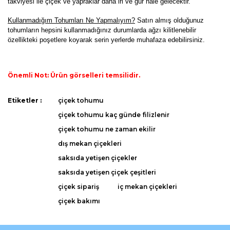
takviyesi ile çiçek ve yapraklar daha iri ve gür hale gelecektir.
K
ullanmadığım Tohumları Ne Yapmalıyım?
Satın almış olduğunuz
tohumların hepsini kullanmadığınız durumlarda ağzı kilitlenebilir
özellikteki poşetlere koyarak serin yerlerde muhafaza edebilirsiniz.
Önemli Not: Ürün görselleri temsilidir.
Bu ürünün fiyat bilgisi, resim, ürün açıklamalarında ve diğer
Etiketler :
çiçek tohumu
konularda yetersiz gördüğünüz noktaları öneri formunu
Bu ürüne ilk yorumu siz yapın!
çiçek tohumu kaç günde filizlenir
kullanarak tarafımıza iletebilirsiniz.
Görüş ve önerileriniz için teşekkür ederiz.
çiçek tohumu ne zaman ekilir
dış mekan çiçekleri
Yorum Yaz
Ürün resmi kalitesiz, bozuk veya görüntülenemiyor.
saksıda yetişen çiçekler
Ürün açıklamasında eksik bilgiler bulunuyor.
saksıda yetişen çiçek çeşitleri
Ürün bilgilerinde hatalar bulunuyor.
çiçek sipariş
iç mekan çiçekleri
Ürün fiyatı diğer sitelerden daha pahalı.
çiçek bakımı
Bu ürüne benzer farklı alternatifler olmalı.