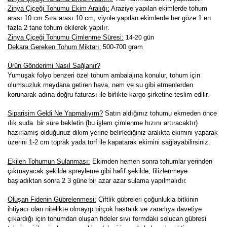
Zinya Çiçeği Tohumu Ekim Aralığı:
Araziye yapılan ekimlerde tohum
arası 10 cm Sıra arası 10 cm, viyole yapılan ekimlerde her göze 1 en
fazla 2 tane tohum ekilerek yapılır
.
Zinya Çiçeği Tohumu Çimlenme Süresi:
gün
14-20
Dekara Gereken Tohum Miktarı:
500-700 gram
Ürün Gönderimi Nasıl Sağlanır?
Yumuşak folyo benzeri özel tohum ambalajına konulur, tohum için
olumsuzluk meydana getiren hava, nem ve su gibi etmenlerden
korunarak adına doğru faturası ile birlikte kargo şirketine teslim edilir.
Siparişim Geldi Ne Yapmalıyım?
Satın aldığınız tohumu ekmeden önce
ılık suda bir süre bekletin (bu işlem çimlenme hızını artıracaktır)
hazırlamış olduğunuz dikim yerine belirlediğiniz aralıkta ekimini yaparak
üzerini 1-2 cm toprak yada torf ile kapatarak ekimini sağlayabilirsiniz.
Ekilen Tohumun Sulanması:
Ekimden hemen sonra tohumlar yerinden
çıkmayacak şekilde spreyleme gibi hafif şekilde, filizlenmeye
başladıktan sonra 2 3 güne bir azar azar sulama yapılmalıdır.
Oluşan Fidenin Gübrelenmesi:
Çiftlik gübreleri çoğunlukla bitkinin
ihtiyacı olan nitelikte olmayıp birçok hastalık ve zararlıya davetiye
çıkardığı için tohumdan oluşan fideler sıvı formdaki solucan gübresi