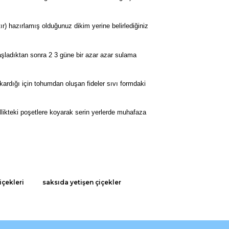
r) hazırlamış olduğunuz dikim yerine belirlediğiniz
şladıktan sonra 2 3 güne bir azar azar sulama
çıkardığı için tohumdan oluşan fideler sıvı formdaki
llikteki poşetlere koyarak serin yerlerde muhafaza
rak tarafımıza iletebilirsiniz.
içekleri
saksıda yetişen çiçekler