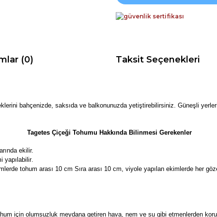
mlar (0)
Taksit Seçenekleri
içeklerini bahçenizde, saksıda ve balkonunuzda yetiştirebilirsiniz. Güneşli yerl
Tagetes Çiçeği Tohumu Hakkında Bilinmesi Gerekenler
rında ekilir.
 yapılabilir
.
mlerde tohum arası 10 cm Sıra arası 10 cm, viyole yapılan ekimlerde her göze
um için olumsuzluk meydana getiren hava, nem ve su gibi etmenlerden korunara