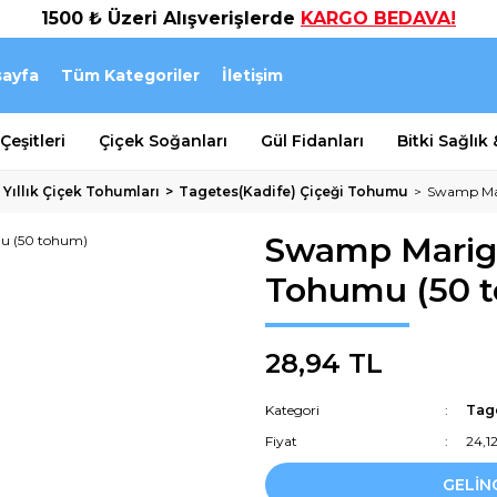
1500 ₺ Üzeri Alışverişlerde
KARGO BEDAVA!
ayfa
Tüm Kategoriler
İletişim
eşitleri
Çiçek Soğanları
Gül Fidanları
Bitki Sağlık
 Yıllık Çiçek Tohumları
Tagetes(Kadife) Çiçeği Tohumu
Swamp Mar
Swamp Marigo
Tohumu (50 
28,94 TL
Kategori
Tag
Fiyat
24,1
GELİN