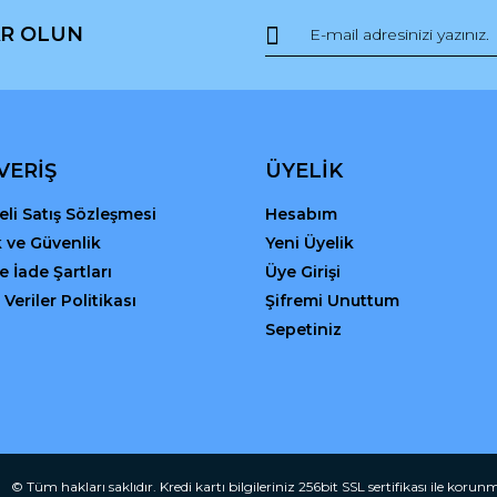
R OLUN
VERİŞ
ÜYELİK
li Satış Sözleşmesi
Hesabım
ik ve Güvenlik
Yeni Üyelik
Gönder
ve İade Şartları
Üye Girişi
 Veriler Politikası
Şifremi Unuttum
Sepetiniz
© Tüm hakları saklıdır. Kredi kartı bilgileriniz 256bit SSL sertifikası ile korun