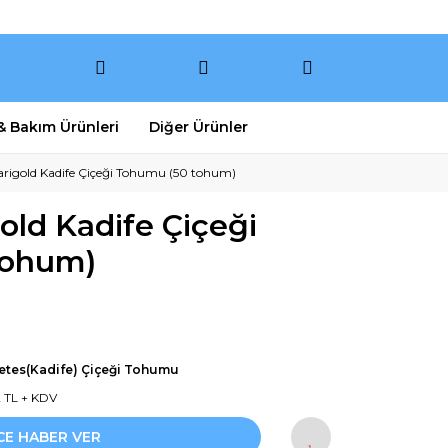
 & Bakım Ürünleri
Diğer Ürünler
igold Kadife Çiçeği Tohumu (50 tohum)
ld Kadife Çiçeği
tohum)
etes(Kadife) Çiçeği Tohumu
2 TL + KDV
CE HABER VER