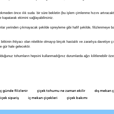
kmeden önce ılık suda bir süre bekletin (bu işlem çimlenme hızını artıracaktı
e kapatarak ekimini sağlayabilirsiniz.
r yerinden çıkmayacak şekilde spreyleme gibi hafif şekilde, filizlenmeye ba
 bitkinin ihtiyacı olan nitelikte olmayıp birçok hastalık ve zararlıya davetiye 
e gür hale gelecektir.
lduğunuz tohumların hepsini kullanmadığınız durumlarda ağzı kilitlenebilir öze
da ve diğer konularda yetersiz gördüğünüz noktaları öneri formunu kullana
 günde filizlenir
çiçek tohumu ne zaman ekilir
dış mekan ç
Bu ürüne ilk yorumu siz yapın!
çiçek sipariş
iç mekan çiçekleri
çiçek bakımı
r.
Yorum Yaz