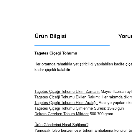
Ürün Bilgisi
Yoru
Tagetes Çiçeği Tohumu
Her ortamda rahatlıkla yetiştiriciliği yapılabilen kadife ç
kadar çiçekli kalabilir.
Tagetes Çiçeği Tohumu Ekim Zamanı:
Mayıs-Haziran ayla
Tagetes Çiçeği Tohumu Ekilen Rakım:
Her rakımda dikimi
Tagetes Çiçeği Tohumu Ekim Aralığı:
Araziye yapılan eki
Tagetes Çiçeği Tohumu Çimlenme Süresi:
gün
15-20
Dekara Gereken Tohum Miktarı:
500-700 gram
Ürün Gönderimi Nasıl Sağlanır?
Yumuşak folyo benzeri özel tohum ambalajına konulur, toh