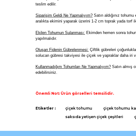
teslim edilir.
Siparişim Geldi Ne Yapmalıyım?
Satın aldığınız tohumu e
aralıkta ekimini yaparak üzerini 1-2 cm toprak yada torf il
Ekilen Tohumun Sulanması:
Ekimden hemen sonra tohumla
yapılmalıdır.
Oluşan Fidenin Gübrelenmesi:
Çiftlik gübreleri çoğunlukla
solucan gübresi takviyesi ile çiçek ve yapraklar daha iri v
K
ullanmadığım Tohumları Ne Yapmalıyım?
Satın almış o
edebilirsiniz.
Önemli Not: Ürün görselleri temsilidir.
Bu ürünün fiyat bilgisi, resim, ürün açıklamaların
Etiketler :
çiçek tohumu
çiçek tohumu kaç
Görüş ve önerileriniz için teşekkür ederiz.
saksıda yetişen çiçek çeşitleri
Ürün resmi kalitesiz, bozuk veya görüntülenemiyo