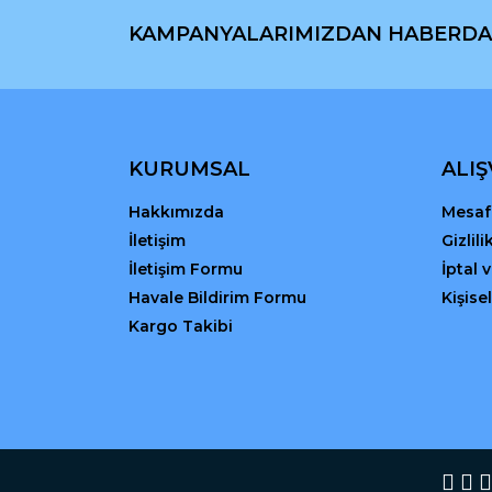
Ürün açıklamasında eksik bilgiler bulunuyor.
KAMPANYALARIMIZDAN HABERDA
Ürün bilgilerinde hatalar bulunuyor.
Ürün fiyatı diğer sitelerden daha pahalı.
Bu ürüne benzer farklı alternatifler olmalı.
KURUMSAL
ALIŞ
Hakkımızda
Mesafe
İletişim
Gizlil
İletişim Formu
İptal 
Havale Bildirim Formu
Kişisel
Kargo Takibi