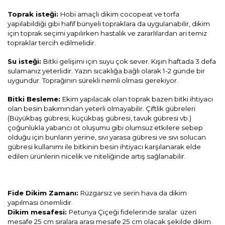
Toprak isteği:
Hobi amaçlı dikim cocopeat ve torfa
yapılabildiği gibi hafif bünyeli topraklara da uygulanabilir, dikim
için toprak seçimi yapılırken hastalık ve zararlılardan ari temiz
topraklar tercih edilmelidir.
Su isteği:
Bitki gelişimi için suyu çok sever. Kışın haftada 3 defa
sulamanız yeterlidir. Yazın sıcaklığa bağlı olarak 1-2 günde bir
uygundur. Toprağının sürekli nemli olması gerekiyor.
Bitki Besleme:
Ekim yapılacak olan toprak bazen bitki ihtiyacı
olan besin bakımından yeterli olmayabilir. Çiftlik gübreleri
(Büyükbaş gübresi, küçükbaş gübresi, tavuk gübresi vb.)
çoğunlukla yabancı ot oluşumu gibi olumsuz etkilere sebep
olduğu için bunların yerine, sıvı yarasa gübresi ve sıvı solucan
gübresi kullanımı ile bitkinin besin ihtiyacı karşılanarak elde
edilen ürünlerin nicelik ve niteliğinde artış sağlanabilir.
Fide Dikim Zamanı:
Rüzgarsız ve serin hava da dikim
yapılması önemlidir.
Dikim mesafesi:
Petunya Çiçeği fidelerinde sıralar üzeri
mesafe 25 cm sıralara arası mesafe 25 cm olacak şekilde dikim