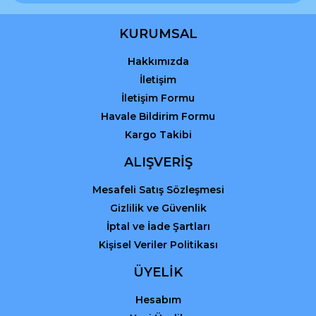
Ürün bilgilerinde hatalar bulunuyor.
Ürün fiyatı diğer sitelerden daha pahalı.
KURUMSAL
Bu ürüne benzer farklı alternatifler olmalı.
Hakkımızda
İletişim
İletişim Formu
Havale Bildirim Formu
Kargo Takibi
Gönder
ALIŞVERİŞ
Mesafeli Satış Sözleşmesi
Gizlilik ve Güvenlik
İptal ve İade Şartları
Kişisel Veriler Politikası
ÜYELİK
Hesabım