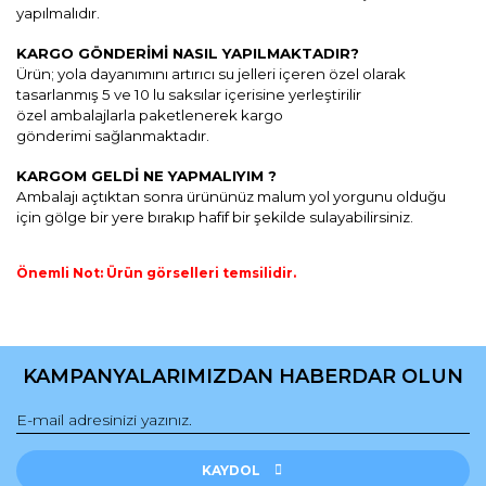
yapılmalıdır.
KARGO GÖNDERİMİ NASIL YAPILMAKTADIR?
Ü
rün; yola dayanımını artırıcı
su jelleri içeren özel olarak
tasarlanmış
5 ve 10 lu saksılar içerisine yerleştirilir
özel
ambalajlarla paketlenerek k
argo
gönderimi
sağlanmaktadır.
KARGOM GELDİ NE YAPMALIYIM ?
Ambalajı açtıktan sonra ürününüz malum yol yorgunu olduğu
için gölge bir yere bırakıp hafif bir şekilde sulayabilirsiniz.
Önemli Not: Ürün görselleri temsilidir.
Bu ürünün fiyat bilgisi, resim, ürün açıklamalarında ve diğer
konularda yetersiz gördüğünüz noktaları öneri formunu
Bu ürüne ilk yorumu siz yapın!
kullanarak tarafımıza iletebilirsiniz.
KAMPANYALARIMIZDAN HABERDAR OLUN
Görüş ve önerileriniz için teşekkür ederiz.
Yorum Yaz
Ürün resmi kalitesiz, bozuk veya görüntülenemiyor.
Ürün açıklamasında eksik bilgiler bulunuyor.
KAYDOL