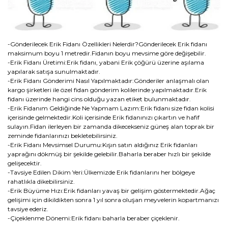
-Gönderilecek Erik Fidanı Özellikleri Nelerdir?Gönderilecek Erik fidanı
maksimum boyu 1 metredir.Fidanın boyu mevsime göre değişebilir.
-Erik Fidanı Üretimi:Erik fidanı, yabani Erik çöğürü üzerine aşılama
yapılarak satışa sunulmaktadır.
-Erik Fidanı Gönderimi Nasıl Yapılmaktadır:Gönderiler anlaşmalı olan
kargo şirketleri ile özel fidan gönderim kolilerinde yapılmaktadır.Erik
fidanı üzerinde hangi cins olduğu yazan etiket bulunmaktadır.
-Erik Fidanım Geldiğinde Ne Yapmam Lazım:Erik fidanı size fidan kolisi
içerisinde gelmektedir.Koli içerisinde Erik fidanınızı çıkartın ve hafif
sulayın.Fidan ilerleyen bir zamanda dikecekseniz güneş alan toprak bir
zeminde fidanlarınızı bekletebilirsiniz.
-Erik Fidanı Mevsimsel Durumu:Kışın satın aldığınız Erik fidanları
yaprağını dökmüş bir şekilde gelebilir.Baharla beraber hızlı bir şekilde
gelişecektir.
-Tavsiye Edilen Dikim Yeri:Ülkemizde Erik fidanlarını her bölgeye
rahatlıkla dikebilirsiniz.
-Erik Büyüme Hızı:Erik fidanları yavaş bir gelişim göstermektedir.Ağaç
gelişimi için dikildikten sonra 1 yıl sonra oluşan meyvelerin kopartmanızı
tavsiye ederiz.
-Çiçeklenme Dönemi:Erik fidanı baharla beraber çiçeklenir.