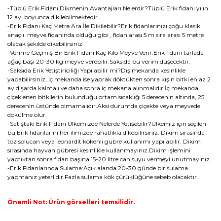
-Tüplü Erik Fidanı Dikmenin Avantajları Nelerdir?Tüplü Erik fidanı yılın
12 ayı boyunca dikilebilmektedir.
-Erik Fidanı Kaç Metre Ara İle Dikilebilir?Erik fidanlarınızı çoğu klasik
anaçlı meyve fidanında olduğu gibi , fidan arası 5 m sıra arası 5 metre
olacak şekilde dikebilirsiniz.
-Verime Geçmiş Bir Erik Fidanı Kaç Kilo Meyve Verir:Erik fidanı tarlada
ağaç başı 20-30 kg meyve verebilir.Saksıda bu verim düşecektir.
-Saksıda Erik Yetiştiriciliği Yapılabilir mi?Dış mekanda kesinlikle
yapabilirsiniz, iç mekanda ise yaprak döktükten sonra kışın bitki en az 2
ay dışarda kalmalı ve daha sonra iç mekana alınmalıdır.İç mekanda
çiçeklenen bitkilerin bulunduğu ortam sıcaklığı 5 derecenin altında, 25
derecenin üstünde olmamalıdır.Aksi durumda çiçekte veya meyvede
dökülme olur.
-Satıştaki Erik Fidanı Ülkemizde Nelerde Yetişebilir?Ülkemiz için seçilen
bu Erik fidanlarını her ilimizde rahatlıkla dikebilirsiniz. Dikim sırasında
toz solucan veya leonardit kökenli gübre kullanımı yapılabilir. Dikim
sırasında hayvan gübresi kesinlikle kullanmayınız.Dikim işlemini
yaptıktan sonra fidan başına 15-20 litre can suyu vermeyi unutmayınız.
-Erik Fidanlarında Sulama:Açık alanda 20-30 günde bir sulama
yapmanız yeterlidir.Fazla sulama kök çürüklüğüne sebeb olacaktır.
Önemli Not: Ürün görselleri temsilidir.