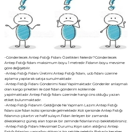
-Gönderilecek Antep Fıstığı Fidanı Özellikleri Nelerdir?Gönderilecek
Antep Fıstığı fidanı maksimum boyu 1 metredir.Fidanın boyu mevsime
göre değişebilir.
-Antep Fıstığı Fidanı Üretimi:Antep Fıstığı fidanı, ucb fidanı üzerine
aşılama yapılarak satışa sunulmaktadır.
-Antep Fıstığı Fidanı Gönderimi Nasıl Yapılmaktadır:Gönderiler anlaşmalı
olan kargo şirketleri ile özel fidan gönderim kolilerinde
yapılmaktadır.Antep Fıstığı fidanı üzerinde hangi cins olduğu yazan
etiket bulunmaktadır.
-Antep Fıstığı Fidanım Geldiğinde Ne Yapmam Lazım:Antep Fıstığı
fidanı size fidan kolisi içerisinde gelmektedir.Koli içerisinde Antep Fıstığı
fidanınızı çıkartın ve hafif sulayın.Fidan ilerleyen bir zamanda
dikecekseniz güneş alan toprak bir zeminde fidanlarınızı bekletebilirsiniz.
-Antep Fıstığı Fidanı Mevsimsel Durumu:Kışın satın aldığınız Antep
Fıstığı fidanları yaprağını dökmüş bir şekilde gelebilir.Baharla beraber