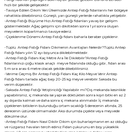
hızlı bir şekilde gelişecektir.
-Tavsiye Edilen Dikim Yeri:Ülkemizde Antep Fıstığı fidanlarını her bölgeye
rahatlıkla dikebilirsiniz.Güneşli, yarı güneşli yerlerde rahatlıkla yetişebilir.
-Antep Fıstığı Büyüme Hızı:Antep Fıstığı fidanları yavaş bir gelişim
göstermektedir.Ağaç gelişimi için dikiltikten sonra 1 yıl sonra oluşan
meyvelerin kopartmanızı tavsiye ederiz.
-Çiçeklenme Dönemi:Antep Fıstığı fidanı baharla beraber çiçeklenir.
-Tüplü Antep Fıstığı Fidanı Dikmenin Avantajları Nelerdir?Tüplü Antep
Fıstığı fidanı yılın 12 ayı boyunca dikilebilmektedir.
-Antep Fıstığı Fidanı Kaç Metre Ara İle Dikilebilir?Antep Fıstığı
fidanlarınızı çoğu klasik anaçlı meyve fidanında olduğu gibi , fidan arası
5 m sıra arası 6 metre olacak şekilde dikebililirsiniz.
-Verime Geçmiş Bir Antep Fıstığı Fidanı Kaç Kilo Meyve Verir:Antep
Fıstığı fidanı tarlada ağaç başı 20-25 kg meyve verebilir.Saksıda bu
verim düşecektir.
-Saksıda Antep Fıstığı Yetiştiriciliği Yapılabilir mi?Dış mekanda kesinlikle
yapabilirsiniz, iç mekanda ise yaprak döktükten sonra kışın bitki en az 2
ay dışarda kalmalı ve daha sonra iç mekana alınmalıdır.İç mekanda
çiçeklenen bitkilerin bulunduğu ortam sıcaklığı 5 derecenin altında, 25
derecenin üstünde olmamalıdır.Aksi durumda çiçekte veya meyvede
dökülme olur.
-Antep Fıstığı Fidanı Nasıl Dikilir:Dikim için buharlaşmanın en az olduğu
ve rüzgarsız havaları tercih ediniz.Fidan çukurunu en boy yükseklik