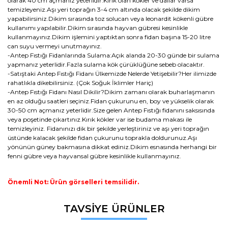
olarak 40 cm açmanız yeterlidir.Kırık olan kökler ve dallar varsa
temizleyeniz.Aşı yeri toprağın 3-4 cm altında olacak şekilde dikim
yapabilirsiniz.Dikim sırasında toz solucan veya leonardit kökenli gübre
kullanımı yapılabilir.Dikim sırasında hayvan gübresi kesinlikle
kullanmayınız.Dikim işlemini yaptıktan sonra fidan başına 15-20 litre
can suyu vermeyi unutmayınız.
-Antep Fıstığı Fidanlarında Sulama:Açık alanda 20-30 günde bir sulama
yapmanız yeterlidir.Fazla sulama kök çürüklüğüne sebeb olacaktır.
-Satıştaki Antep Fıstığı Fidanı Ülkemizde Nelerde Yetişebilir?Her ilimizde
rahatlıkla dikebilirsiniz. (Çok Soğuk İklimler Hariç)
-Antep Fıstığı Fidanı Nasıl Dikilir?Dikim zamanı olarak buharlaşmanın
en az olduğu saatleri seçiniz.Fidan çukurunu en, boy ve yükselik olarak
30-50 cm açmanız yeterlidir.Size gelen Antep Fıstığı fidanını saksısında
veya poşetinde çıkartınız.Kırık kökler var ise budama makası ile
temizleyiniz. Fidanınızı dik bir şekilde yerleştiriniz ve aşı yeri toprağın
üstünde kalacak şekilde fidan çukurunu toprakla doldurunuz.Aşı
yönünün güney bakmasına dikkat ediniz.Dikim esnasında herhangi bir
fenni gübre veya hayvansal gübre kesinlikle kullanmayınız.
Önemli Not: Ürün görselleri temsilidir.
Bu ürünün fiyat bilgisi, resim, ürün açıklamalarında ve diğer
TAVSİYE ÜRÜNLER
konularda yetersiz gördüğünüz noktaları öneri formunu
Bu ürüne ilk yorumu siz yapın!
kullanarak tarafımıza iletebilirsiniz.