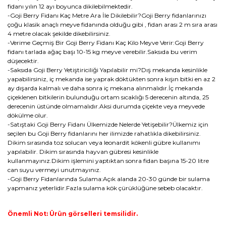
fidanı yılın 12 ayı boyunca dikilebilmektedir.
-Goji Berry Fidanı Kaç Metre Ara İle Dikilebilir?Goji Berry fidanlarınızı
çoğu klasik anaçlı meyve fidanında olduğu gibi , fidan arası 2 m sıra arası
4 metre olacak şekilde dikebilirsiniz.
-Verime Geçmiş Bir Goji Berry Fidanı Kaç Kilo Meyve Verir:Goji Berry
fidanı tarlada ağaç başı 10-15 kg meyve verebilir.Saksıda bu verim
düşecektir.
-Saksıda Goji Berry Yetiştiriciliği Yapılabilir mi?Dış mekanda kesinlikle
yapabilirsiniz, iç mekanda ise yaprak döktükten sonra kışın bitki en az 2
ay dışarda kalmalı ve daha sonra iç mekana alınmalıdır.İç mekanda
çiçeklenen bitkilerin bulunduğu ortam sıcaklığı 5 derecenin altında, 25
derecenin üstünde olmamalıdır.Aksi durumda çiçekte veya meyvede
dökülme olur.
-Satıştaki Goji Berry Fidanı Ülkemizde Nelerde Yetişebilir?Ülkemiz için
seçilen bu Goji Berry fidanlarını her ilimizde rahatlıkla dikebilirsiniz.
Dikim sırasında toz solucan veya leonardit kökenli gübre kullanımı
yapılabilir. Dikim sırasında hayvan gübresi kesinlikle
kullanmayınız.Dikim işlemini yaptıktan sonra fidan başına 15-20 litre
can suyu vermeyi unutmayınız.
-Goji Berry Fidanlarında Sulama:Açık alanda 20-30 günde bir sulama
yapmanız yeterlidir.Fazla sulama kök çürüklüğüne sebeb olacaktır.
Önemli Not: Ürün görselleri temsilidir.