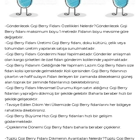
-Gönderilecek Goji Berry Fidanı Özellikleri Nelerdir?Gönderilecek Goji
Berry fidanı maksimum boyu 1 metredir.Fidanın boyu mevsime göre
değişebilir.
-Goji Berry Fidanı Üretimi:Goji Berry fidanı, doku kültürü, çelik veya
tohumdan üretim yapılarak satışa sunulmaktadır.
-Goji Berry Fidanı Gönderimi Nasıl Yapılmaktadır:Gönderiler anlaşmalı
olan kargo şirketleri ile özel fidan gönderim kolilerinde yapılmaktadır.
-Goji Berry Fidanım Geldiğinde Ne Yapmam Lazım:Goji Berry fidanı size
fidan kolisi içerisinde gelmektedir.Koli içerisinden Goji Berry fidanınızı
çıkartın ve hafif sulayın.Fidan ilerleyen bir zamanda dikecekseniz güneş
alan toprak bir zeminde fidanlarınızı bekletebilirsiniz.
-Goji Berry Fidanı Mevsimsel Durumu:Kışın satın aldığınız Goji Berry
fidanları yaprağını dökmüş bir şekilde gelebilir.Baharla beraber hızlı bir
şekilde gelişecektir.
-Tavsiye Edilen Dikim Yeri:Ülkemizde Goji Berry fidanlarını her bölgeye
rahatlıkla dikebilirsiniz.
-Goji Berry Büyüme Hızı:Goji Berry fidanları hızlı bir gelişim
göstermektedir.
-Çiçeklenme Dönemi:Goji Berry fidanı baharla beraber çiçeklenir.
-Tüplü Goji Berry Fidanı Dikmenin Avantajları Nelerdir?Tüplü Goji Berry