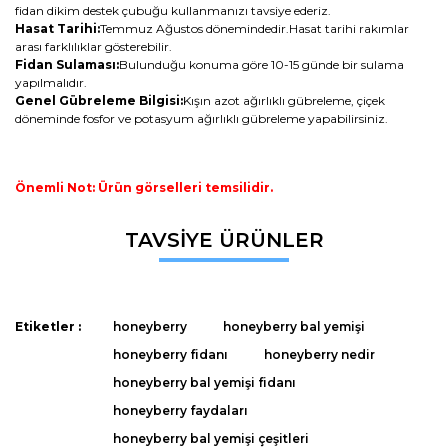
fidan dikim destek çubuğu kullanmanızı tavsiye ederiz.
Hasat Tarihi:
Temmuz Ağustos dönemindedir.Hasat tarihi rakımlar
arası farklılıklar gösterebilir.
Fidan Sulaması:
Bulunduğu konuma göre 10-15 günde bir sulama
yapılmalıdır.
Genel Gübreleme Bilgisi:
Kışın azot ağırlıklı gübreleme, çiçek
döneminde fosfor ve potasyum ağırlıklı gübreleme yapabilirsiniz.
Önemli Not: Ürün görselleri temsilidir.
Bu ürünün fiyat bilgisi, resim, ürün açıklamalarında ve diğer
TAVSİYE ÜRÜNLER
konularda yetersiz gördüğünüz noktaları öneri formunu
Bu ürüne ilk yorumu siz yapın!
kullanarak tarafımıza iletebilirsiniz.
Görüş ve önerileriniz için teşekkür ederiz.
Yorum Yaz
Etiketler :
honeyberry
honeyberry bal yemişi
Ürün resmi kalitesiz, bozuk veya görüntülenemiyor.
honeyberry fidanı
honeyberry nedir
Ürün açıklamasında eksik bilgiler bulunuyor.
honeyberry bal yemişi fidanı
Ürün bilgilerinde hatalar bulunuyor.
honeyberry faydaları
Ürün fiyatı diğer sitelerden daha pahalı.
honeyberry bal yemişi çeşitleri