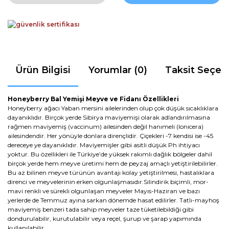
Ürün Bilgisi
Yorumlar (0)
Taksit Seçen
Honeyberry Bal Yemişi Meyve ve Fidanı Özellikleri
Honeyberry ağacı Yaban mersini ailelerinden olup çok düşük sıcaklıklara
dayanıklıdır. Birçok yerde Sibirya maviyemişi olarak adlandırılmasına
rağmen maviyemiş (vaccinum) ailesinden değil hanımeli (lonicera)
ailesindendir. Her yönüyle donlara dirençlidir. Çiçekleri -7 kendisi ise -45
dereceye ye dayanıklıdır. Maviyemişler gibi asitli düşük Ph ihtiyacı
yoktur. Bu özellikleri ile Türkiye’de yüksek rakımlı dağlık bölgeler dahil
birçok yerde hem meyve üretimi hem de peyzaj amaçlı yetiştirilebilirler.
Bu az bilinen meyve türünün avantajı kolay yetiştirilmesi, hastalıklara
direnci ve meyvelerinin erken olgunlaşmasıdır.Silindirik biçimli, mor-
mavi renkli ve sürekli olgunlaşan meyveler Mayıs-Haziran ve bazı
yerlerde de Temmuz ayına sarkan dönemde hasat edilirler. Tatlı-mayhoş
maviyemiş benzeri tada sahip meyveler taze tüketilebildiği gibi
dondurulabilir, kurutulabilir veya reçel, şurup ve şarap yapımında
kullanılabilir.