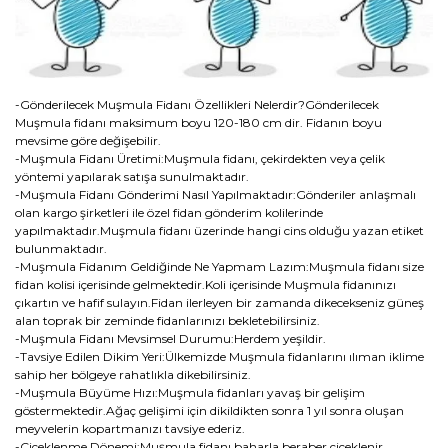
-Gönderilecek Muşmula Fidanı Özellikleri Nelerdir?Gönderilecek
Muşmula fidanı maksimum boyu 120-180 cm dir. Fidanın boyu
mevsime göre değişebilir.
-Muşmula Fidanı Üretimi:Muşmula fidanı, çekirdekten veya çelik
yöntemi yapılarak satışa sunulmaktadır.
-Muşmula Fidanı Gönderimi Nasıl Yapılmaktadır:Gönderiler anlaşmalı
olan kargo şirketleri ile özel fidan gönderim kolilerinde
yapılmaktadır.Muşmula fidanı üzerinde hangi cins olduğu yazan etiket
bulunmaktadır.
-Muşmula Fidanım Geldiğinde Ne Yapmam Lazım:Muşmula fidanı size
fidan kolisi içerisinde gelmektedir.Koli içerisinde Muşmula fidanınızı
çıkartın ve hafif sulayın.Fidan ilerleyen bir zamanda dikecekseniz güneş
alan toprak bir zeminde fidanlarınızı bekletebilirsiniz.
-Muşmula Fidanı Mevsimsel Durumu:Herdem yeşildir.
-Tavsiye Edilen Dikim Yeri:Ülkemizde Muşmula fidanlarını ılıman iklime
sahip her bölgeye rahatlıkla dikebilirsiniz.
-Muşmula Büyüme Hızı:Muşmula fidanları yavaş bir gelişim
göstermektedir.Ağaç gelişimi için dikildikten sonra 1 yıl sonra oluşan
meyvelerin kopartmanızı tavsiye ederiz.
-Çiçeklenme Dönemi:Muşmula fidanı baharla beraber çiçeklenir.