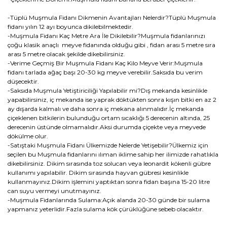
-Tüplü Muşmula Fidanı Dikmenin Avantajları Nelerdir?Tüplü Muşmula
fidanı yılın 12 ayı boyunca dikilebilmektedir.
-Muşmula Fidanı Kaç Metre Ara İle Dikilebilir?Muşmula fidanlarınızı
çoğu klasik anaçlı meyve fidanında olduğu gibi , fidan arası 5 metre sıra
arası 5 metre olacak şekilde dikebilirsiniz.
-Verime Geçmiş Bir Muşmula Fidanı Kaç Kilo Meyve Verir:Muşmula
fidanı tarlada ağaç başı 20-30 kg meyve verebilir.Saksıda bu verim
düşecektir.
-Saksıda Muşmula Yetiştiriciliği Yapılabilir mi?Dış mekanda kesinlikle
yapabilirsiniz, iç mekanda ise yaprak döktükten sonra kışın bitki en az 2
ay dışarda kalmalı ve daha sonra iç mekana alınmalıdır.İç mekanda
çiçeklenen bitkilerin bulunduğu ortam sıcaklığı 5 derecenin altında, 25
derecenin üstünde olmamalıdır.Aksi durumda çiçekte veya meyvede
dökülme olur.
-Satıştaki Muşmula Fidanı Ülkemizde Nelerde Yetişebilir?Ülkemiz için
seçilen bu Muşmula fidanlarını ılıman iklime sahip her ilimizde rahatlıkla
dikebilirsiniz. Dikim sırasında toz solucan veya leonardit kökenli gübre
kullanımı yapılabilir. Dikim sırasında hayvan gübresi kesinlikle
kullanmayınız.Dikim işlemini yaptıktan sonra fidan başına 15-20 litre
can suyu vermeyi unutmayınız.
-Muşmula Fidanlarında Sulama:Açık alanda 20-30 günde bir sulama
yapmanız yeterlidir.Fazla sulama kök çürüklüğüne sebeb olacaktır.