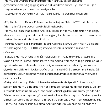
-Harnup Büyüme Hızı:Harnup fidanları yavaş bir gelişim
göstermektedir.Ağaç gelişimi için dikildikten sonra 1 yıl sonra oluşan
meyvelerin kopartmanızı tavsiye ederiz.
-Çiçeklenme Dönemi:Harnup fidanı baharla beraber çiçeklenir.
-Tüplü Harnup Fidanı Dikmenin Avantajları Nelerdir?Tüplü Harnup
fidanı yılın 12 ayı boyunca dikilebilmektedir.
-Harnup Fidanı Kaç Metre Ara İle Dikilebilir?Harnup fidanlarınızı çoğu
klasik anaçlı meyve fidanında olduğu gibi , fidan arası 5 metre sıra arası 5
metre olacak şekilde dikebilirsiniz.
-Verime Geçmiş Bir Harnup Fidanı Kaç Kilo Meyve Verir:Harnup fidanı
tarlada ağaç başı 90-100 kg meyve verebilir.Saksıda bu verim
düşecektir.
-Saksıda Harnup Yetiştiriciliği Yapılabilir mi?Dış mekanda kesinlikle
yapabilirsiniz, iç mekanda ise yaprak döktükten sonra kışın bitki en az 2
ay dışarda kalmalı ve daha sonra iç mekana alınmalıdır.İç mekanda
çiçeklenen bitkilerin bulunduğu ortam sıcaklığı 5 derecenin altında, 25
derecenin üstünde olmamalıdır.Aksi durumda çiçekte veya meyvede
dökülme olur.
-Satıştaki Harnup Fidanı Ülkemizde Nelerde Yetişebilir?Ülkemiz için
seçilen bu Harnup fidanlarını her ilimizde rahatlıkla dikebilirsiniz. Dikim
sırasında toz solucan veya leonardit kökenli gübre kullanımı yapılabilir.
Dikim sırasında hayvan gübresi kesinlikle kullanmayınız.Dikim işlemini
yaptıktan sonra fidan başına 15-20 litre can suyu vermeyi unutmayınız.
-Harnup Fidanlarında Sulama:Açık alanda 20-30 günde bir sulama