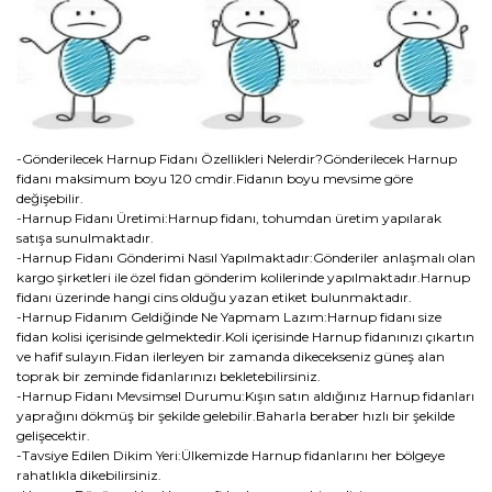
-Gönderilecek Harnup Fidanı Özellikleri Nelerdir?Gönderilecek Harnup
fidanı maksimum boyu 120 cmdir.Fidanın boyu mevsime göre
değişebilir.
-Harnup Fidanı Üretimi:Harnup fidanı, tohumdan üretim yapılarak
satışa sunulmaktadır.
-Harnup Fidanı Gönderimi Nasıl Yapılmaktadır:Gönderiler anlaşmalı olan
kargo şirketleri ile özel fidan gönderim kolilerinde yapılmaktadır.Harnup
fidanı üzerinde hangi cins olduğu yazan etiket bulunmaktadır.
-Harnup Fidanım Geldiğinde Ne Yapmam Lazım:Harnup fidanı size
fidan kolisi içerisinde gelmektedir.Koli içerisinde Harnup fidanınızı çıkartın
ve hafif sulayın.Fidan ilerleyen bir zamanda dikecekseniz güneş alan
toprak bir zeminde fidanlarınızı bekletebilirsiniz.
-Harnup Fidanı Mevsimsel Durumu:Kışın satın aldığınız Harnup fidanları
yaprağını dökmüş bir şekilde gelebilir.Baharla beraber hızlı bir şekilde
gelişecektir.
-Tavsiye Edilen Dikim Yeri:Ülkemizde Harnup fidanlarını her bölgeye
rahatlıkla dikebilirsiniz.