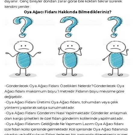
dayanır. Genç bireyler dondan zarar görse bile kökten tekrar sürerek
kendini yeniler.
Oya Ağacı Fidanı Hakkında Bilmedikleriniz?
-Gönderilecek Oya Ağacı Fidanı Özellikleri Nelerdir?Gönderilecek Oya
Ağacı fidanı maksimum boyu 1 metredir.Fidanın boyu mevsime göre
değişebilir.
-Oya Ağacı Fidanı Üretimi:Oya Ağacı fidanı, tohumdan veya çelik
yöntemi yapılarak satışa sunulmaktadır.
-Oya Ağacı Fidanı Gönderimi Nasıl Yapılmaktadır:Gönderiler anlaşmalı
olan kargo şirketleri ile özel fidan gönderim kolilerinde yapılmaktadır.
-Oya Ağacı Fidanım Geldiğinde Ne Yapmam Lazım:Oya Ağacı fidanı
size fidan kolisi içerisinde gelmektedir.Koli içerisinde Oya Ağacı fidanınızı
çıkartın ve hafif sulayın.Fidan ilerleyen bir zamanda dikecekseniz güneş