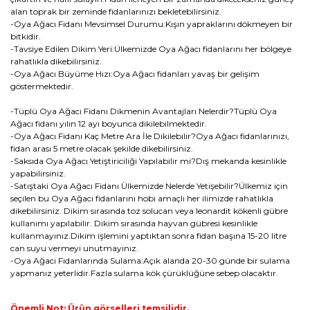
alan toprak bir zeminde fidanlarınızı bekletebilirsiniz.
-Oya Ağacı Fidanı Mevsimsel Durumu:Kışın yapraklarını dökmeyen bir
bitkidir.
-Tavsiye Edilen Dikim Yeri:Ülkemizde Oya Ağacı fidanlarını her bölgeye
rahatlıkla dikebilirsiniz.
-Oya Ağacı Büyüme Hızı:Oya Ağacı fidanları yavaş bir gelişim
göstermektedir.
-Tüplü Oya Ağacı Fidanı Dikmenin Avantajları Nelerdir?Tüplü Oya
Ağacı fidanı yılın 12 ayı boyunca dikilebilmektedir.
-Oya Ağacı Fidanı Kaç Metre Ara İle Dikilebilir?Oya Ağacı fidanlarınızı,
fidan arası 5 metre olacak şekilde dikebilirsiniz.
-Saksıda Oya Ağacı Yetiştiriciliği Yapılabilir mi?Dış mekanda kesinlikle
yapabilirsiniz.
-Satıştaki Oya Ağacı Fidanı Ülkemizde Nelerde Yetişebilir?Ülkemiz için
seçilen bu Oya Ağacı fidanlarını hobi amaçlı her ilimizde rahatlıkla
dikebilirsiniz. Dikim sırasında toz solucan veya leonardit kökenli gübre
kullanımı yapılabilir. Dikim sırasında hayvan gübresi kesinlikle
kullanmayınız.Dikim işlemini yaptıktan sonra fidan başına 15-20 litre
can suyu vermeyi unutmayınız.
-Oya Ağacı Fidanlarında Sulama:Açık alanda 20-30 günde bir sulama
yapmanız yeterlidir.Fazla sulama kök çürüklüğüne sebep olacaktır.
Önemli Not: Ürün görselleri temsilidir.