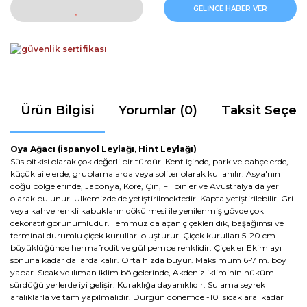
GELİNCE HABER VER
Ürün Bilgisi
Yorumlar (0)
Taksit Seçen
Oya Ağacı
(İspanyol Leylağı, Hint Leylağı)
Süs bitkisi olarak çok değerli bir türdür. Kent içinde, park ve bahçelerde,
küçük ailelerde, gruplamalarda veya soliter olarak kullanılır. Asya'nın
doğu bölgelerinde, Japonya, Kore, Çin, Filipinler ve Avustralya'da yerli
olarak bulunur. Ülkemizde de yetiştirilmektedir. Kapta yetiştirilebilir. Gri
veya kahve renkli kabukların dökülmesi ile yenilenmiş gövde çok
dekoratif görünümlüdür. Temmuz'da açan çiçekleri dik, başağımsı ve
terminal durumlu çiçek kurulları oluşturur. Çiçek kurulları 5-20 cm.
büyüklüğünde hermafrodit ve gül pembe renklidir. Çiçekler Ekim ayı
sonuna kadar dallarda kalır. Orta hızda büyür. Maksimum 6-7 m. boy
yapar. Sıcak ve ılıman iklim bölgelerinde, Akdeniz ikliminin hüküm
sürdüğü yerlerde iyi gelişir. Kuraklığa dayanıklıdır. Sulama seyrek
aralıklarla ve tam yapılmalıdır. Durgun dönemde -10 sıcaklara kadar