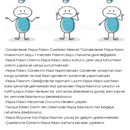
-Gönderilecek Feijoa Fidanı Özellikleri Nelerdir?Gönderilecek Feijoa fidanı
maksimum boyu 1 metredir.Fidanın boyu mevsime göre değişebilir.
-Feijoa Fidanı Üretimi:Feijoa fidanı, doku kültürü, çelik veya tohumdan
üretim yapılarak satışa sunulmaktadır.
-Feijoa Fidanı Gönderimi Nasıl Yapılmaktadır:Gönderiler anlaşmalı olan
kargo şirketleri ile özel fidan gönderim kolilerinde yapılmaktadır.
-Feijoa Fidanım Geldiğinde Ne Yapmam Lazım:Feijoa fidanı size fidan
kolisi içerisinde gelmektedir.Koli içerisinden Feijoa fidanınızı çıkartın ve
hafif sulayın.Fidan ilerleyen bir zamanda dikecekseniz güneş alan toprak
bir zeminde fidanlarınızı bekletebilirsiniz.
-Feijoa Fidanı Mevsimsel Durumu:Herdem yeşildir.
-Tavsiye Edilen Dikim Yeri:Ülkemizde Feijoa fidanlarını her bölgeye
rahatlıkla dikebilirsiniz.
-Feijoa Büyüme Hızı:Feijoa fidanları yavaş bir gelişim göstermektedir.
-Çiçeklenme Dönemi:Feijoa fidanı baharla beraber çiçeklenir.