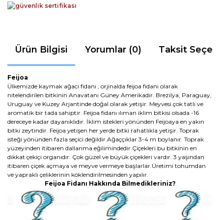
Ürün Bilgisi
Yorumlar (0)
Taksit Seçen
Feijoa
Ülkemizde kaymak ağacı fidanı , orjinalda feijoa fidanı olarak
nitelendirilen bitkinin Anavatanı Güney Amerikadır. Brezilya, Paraguay,
Uruguay ve Kuzey Arjantinde doğal olarak yetişir. Meyvesi çok tatlı ve
aromatik bir tada sahiptir. Feijoa fidanı ılıman iklim bitkisi olsada -16
dereceye kadar dayanıklıdır. İklim istekleri yönünden Feijoaya en yakın
bitki zeytindir. Feijoa yetişen her yerde bitki rahatlıkla yetişir. Toprak
isteği yönünden fazla seçici değildir.Ağaççıklar 3-4 m boylanır. Toprak
yüzeyinden itibaren dallanma eğilimindedir.Çiçekleri bu bitkinin en
dikkat çekiçi organıdır. Çok güzel ve büyük çiçekleri vardır. 3 yaşından
itibaren çiçek açmaya ve meyve vermeye başlarlar.Üretimi tohumdan
ve yapraklı çeliklerinin köklendirilmesinden yapılır.
Feijoa Fidanı Hakkında Bilmedikleriniz?