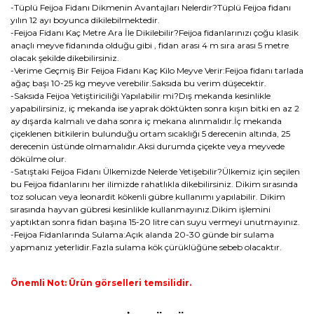
-Tüplü Feijoa Fidanı Dikmenin Avantajları Nelerdir?Tüplü Feijoa fidanı
yılın 12 ayı boyunca dikilebilmektedir.
-Feijoa Fidanı Kaç Metre Ara İle Dikilebilir?Feijoa fidanlarınızı çoğu klasik
anaçlı meyve fidanında olduğu gibi , fidan arası 4 m sıra arası 5 metre
olacak şekilde dikebilirsiniz.
-Verime Geçmiş Bir Feijoa Fidanı Kaç Kilo Meyve Verir:Feijoa fidanı tarlada
ağaç başı 10-25 kg meyve verebilir.Saksıda bu verim düşecektir.
-Saksıda Feijoa Yetiştiriciliği Yapılabilir mi?Dış mekanda kesinlikle
yapabilirsiniz, iç mekanda ise yaprak döktükten sonra kışın bitki en az 2
ay dışarda kalmalı ve daha sonra iç mekana alınmalıdır.İç mekanda
çiçeklenen bitkilerin bulunduğu ortam sıcaklığı 5 derecenin altında, 25
derecenin üstünde olmamalıdır.Aksi durumda çiçekte veya meyvede
dökülme olur.
-Satıştaki Feijoa Fidanı Ülkemizde Nelerde Yetişebilir?Ülkemiz için seçilen
bu Feijoa fidanlarını her ilimizde rahatlıkla dikebilirsiniz. Dikim sırasında
toz solucan veya leonardit kökenli gübre kullanımı yapılabilir. Dikim
sırasında hayvan gübresi kesinlikle kullanmayınız.Dikim işlemini
yaptıktan sonra fidan başına 15-20 litre can suyu vermeyi unutmayınız.
-Feijoa Fidanlarında Sulama:Açık alanda 20-30 günde bir sulama
yapmanız yeterlidir.Fazla sulama kök çürüklüğüne sebeb olacaktır.
Önemli Not: Ürün görselleri temsilidir.