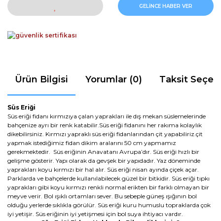
GELİNCE HABER VER
Ürün Bilgisi
Yorumlar (0)
Taksit Seçen
Süs Eriği
Süs eriği fidanı kırmızıya çalan yaprakları ile dış mekan süslemelerinde
bahçenize ayrı bir renk katabilir.Süs eriği fidanını her rakıma kolaylık
dikebilirsiniz. Kırmızı yapraklı süs eriği fidanlarından çit yapabiliriz.çit
yapmak istediğimiz fidan dikim aralarını 50 cm yapmamız
gerekmektedir. Süs eriğinin Anavatanı Avrupa’dır. Süs eriği hızlı bir
gelişme gösterir. Yapı olarak da gevşek bir yapıdadır. Yaz döneminde
yaprakları koyu kırmızı bir hal alır. Süs eriği nisan ayında çiçek açar.
Parklarda ve bahçelerde kullanılabilecek güzel bir bitkidir. Süs eriği tıpkı
yaprakları gibi koyu kırmızı renkli normal erikten bir farklı olmayan bir
meyve verir. Bol ışıklı ortamları sever. Bu sebeple güneş ışığının bol
olduğu yerlerde sıklıkla görülür. Süs eriği kuru humuslu topraklarda çok
iyi yetişir. Süs eriğinin iyi yetişmesi için bol suya ihtiyacı vardır.