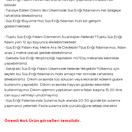
bitkidir.
-Tavsiye Edilen Dikim Yeri:Ülkemizde Süs Eriği fidanlarını her bölgeye
rahatlıkla dikebilirsiniz.
-Süs Eriği Büyüme Hızı:Süs Eriği fidanları hızlı bir gelişim
göstermektedir.
-Tüplü Süs Eriği Fidanı Dikmenin Avantajları Nelerdir?Tüplü Süs Eriği
fidanı yılın 12 ayı boyunca dikilebilmektedir.
-Süs Eriği Fidanı Kaç Metre Ara İle Dikilebilir?Süs Eriği fidanlarınızı, fidan
arası 2 metre olacak şekilde dikebilirsiniz.
-Saksıda Süs Eriği Yetiştiriciliği Yapılabilir mi?Dış mekanda kesinlikle
yapabilirsiniz.
-Satıştaki Süs Eriği Fidanı Ülkemizde Nelerde Yetişebilir?Ülkemiz için
seçilen bu Süs Eriği fidanlarını hobi amaçlı her ilimizde rahatlıkla
dikebilirsiniz. Dikim sırasında toz solucan veya leonardit kökenli gübre
kullanımı yapılabilir. Dikim sırasında hayvan gübresi kesinlikle
kullanmayınız.Dikim işlemini yaptıktan sonra fidan başına 15-20 litre
can suyu vermeyi unutmayınız.
-Süs Eriği Fidanlarında Sulama:Açık alanda 20-30 günde bir sulama
yapmanız yeterlidir.Fazla sulama kök çürüklüğüne sebep olacaktır.
Önemli Not: Ürün görselleri temsilidir.