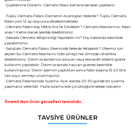
-Çiçeklenme Dönemi: Clematis fidanı baharla beraber çiçeklenir.
-Tüplü Clematis Fidanı Dikmenin Avantajları Nelerdir? Tüplü Clematis
fidanı yılın 12 ayı boyunca dikilebilmektedir.
-Clematis Fidanı Kaç Metre Ara İle Dikilebilir? Clematis fidanlarınızı, fidan
arası 1 metre olacak şekilde dikebilirsiniz.
-Saksıda Clematis Yetiştiriciliği Yapılabilir mi? Dış mekanda kesinlikle
yapabilirsiniz.
-Satıştaki Clematis Fidanı Ülkemizde Nelerde Yetişebilir? Ülkemiz için
seçilen bu Clematis fidanlarını hobi amaçlı her ilimizde rahatlıkla
dikebilirsiniz. Dikim sırasında toz solucan veya leonardit kökenli gübre
kullanımı yapılabilir. Dikim sırasında hayvan gübresi kesinlikle
kullanmayınız. Dikim işlemini yaptıktan sonra fidan başına 15-20 litre
can suyu vermeyi unutmayınız.
-Clematis Fidanlarında Sulama: Açık alanda 20-30 günde bir sulama
yapmanız yeterlidir. Fazla sulama kök çürüklüğüne sebep olacaktır.
Önemli Not: Ürün görselleri temsilidir.
Bu ürünün fiyat bilgisi, resim, ürün açıklamalarında ve diğer
TAVSİYE ÜRÜNLER
konularda yetersiz gördüğünüz noktaları öneri formunu
Bu ürüne ilk yorumu siz yapın!
kullanarak tarafımıza iletebilirsiniz.
Görüş ve önerileriniz için teşekkür ederiz.