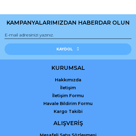
Yorum Yaz
Ürün resmi kalitesiz, bozuk veya görüntülenemiyor.
Ürün açıklamasında eksik bilgiler bulunuyor.
KAMPANYALARIMIZDAN HABERDAR OLUN
Ürün bilgilerinde hatalar bulunuyor.
Ürün fiyatı diğer sitelerden daha pahalı.
Bu ürüne benzer farklı alternatifler olmalı.
KAYDOL
KURUMSAL
Hakkımızda
Gönder
İletişim
İletişim Formu
Havale Bildirim Formu
Kargo Takibi
ALIŞVERİŞ
Mesafeli Satış Sözleşmesi