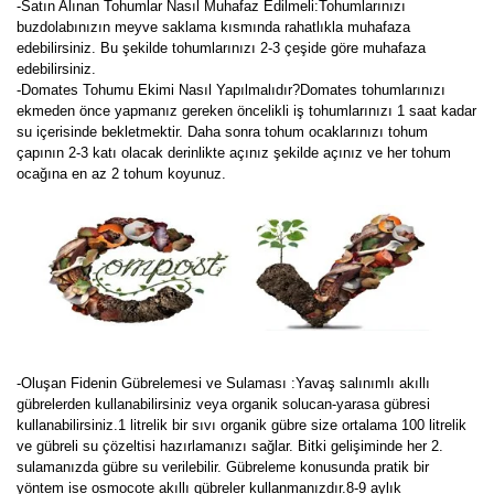
-Satın Alınan Tohumlar Nasıl Muhafaz Edilmeli:Tohumlarınızı
buzdolabınızın meyve saklama kısmında rahatlıkla muhafaza
edebilirsiniz. Bu şekilde tohumlarınızı 2-3 çeşide göre muhafaza
edebilirsiniz.
-Domates Tohumu Ekimi Nasıl Yapılmalıdır?Domates tohumlarınızı
ekmeden önce yapmanız gereken öncelikli iş tohumlarınızı 1 saat kadar
su içerisinde bekletmektir. Daha sonra tohum ocaklarınızı tohum
çapının 2-3 katı olacak derinlikte açınız şekilde açınız ve her tohum
ocağına en az 2 tohum koyunuz.
-Oluşan Fidenin Gübrelemesi ve Sulaması :Yavaş salınımlı akıllı
gübrelerden kullanabilirsiniz veya organik solucan-yarasa gübresi
kullanabilirsiniz.1 litrelik bir sıvı organik gübre size ortalama 100 litrelik
ve gübreli su çözeltisi hazırlamanızı sağlar. Bitki gelişiminde her 2.
sulamanızda gübre su verilebilir. Gübreleme konusunda pratik bir
yöntem ise osmocote akıllı gübreler kullanmanızdır.8-9 aylık