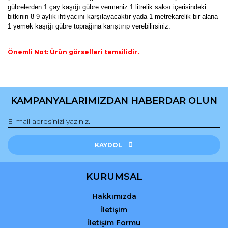
gübrelerden 1 çay kaşığı gübre vermeniz 1 litrelik saksı içerisindeki
bitkinin 8-9 aylık ihtiyacını karşılayacaktır yada 1 metrekarelik bir alana
1 yemek kaşığı gübre toprağına karıştırıp verebilirsiniz.
Önemli Not: Ürün görselleri temsilidir.
Bu ürünün fiyat bilgisi, resim, ürün açıklamalarında ve diğer
konularda yetersiz gördüğünüz noktaları öneri formunu
Bu ürüne ilk yorumu siz yapın!
kullanarak tarafımıza iletebilirsiniz.
KAMPANYALARIMIZDAN HABERDAR OLUN
Görüş ve önerileriniz için teşekkür ederiz.
Yorum Yaz
Ürün resmi kalitesiz, bozuk veya görüntülenemiyor.
Ürün açıklamasında eksik bilgiler bulunuyor.
KAYDOL
Ürün bilgilerinde hatalar bulunuyor.
Ürün fiyatı diğer sitelerden daha pahalı.
KURUMSAL
Bu ürüne benzer farklı alternatifler olmalı.
Hakkımızda
İletişim
İletişim Formu