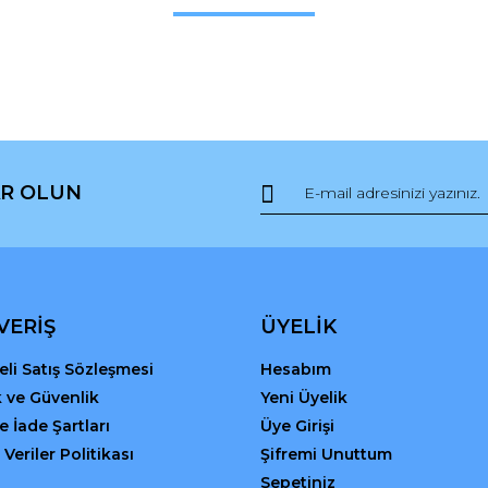
Bu ürüne ilk yorumu siz yapın!
r.
Yorum Yaz
R OLUN
Gönder
VERİŞ
ÜYELİK
li Satış Sözleşmesi
Hesabım
ik ve Güvenlik
Yeni Üyelik
ve İade Şartları
Üye Girişi
 Veriler Politikası
Şifremi Unuttum
Sepetiniz