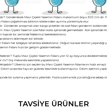
lerdir? Gönderilecek Mavi Çiçekli Yasemin Fidanı maksimum boyu 300 Cm dir. F
n Fidanı çoğaltılması bitkinin köklerinden ayırma yöntemiyle olur.
: Gönderiler anlaşmalı olan kargo şirketleri ile özel fidan gönderim kolilerind
vi Çiçekli Yasemin size fidan kolisi içerisinde gelmektedir. Koli içerisinde Mav
 toprak bir zeminde fidelerinizi bekletebilirsiniz.
raklarını dökmeyen bir bitkidir.
Fidanı her bölgeye rahatlıkla dikebilirsiniz. (Yoğun karasal iklimin yaşandığı ye
semin Fidanı hızlı bir gelişim göstermektedir.
elerdir? Tüplü Mavi Çiçekli Yasemin Fidanı yılın 12 ayı boyunca dikilebilmekted
ilir mi? Dış mekanda kesinlikle yapabilirsiniz.
tişebilir? Ülkemiz için seçilen bu Mavi Çiçekli Yasemin fidanlarını hobi amaçlı h
r. Dikim sırasında hayvan gübresi kesinlikle kullanmayınız. Dikim işlemini yapt
günde bir sulama yapmanız yeterlidir. Fazla sulama kök çürüklüğüne sebep ol
da ve diğer konularda yetersiz gördüğünüz noktaları öneri formunu kullana
TAVSİYE ÜRÜNLER