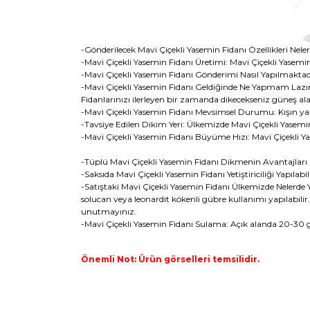
-Gönderilecek Mavi Çiçekli Yasemin Fidanı Özellikleri Ne
-Mavi Çiçekli Yasemin Fidanı Üretimi: Mavi Çiçekli Yasemi
-Mavi Çiçekli Yasemin Fidanı Gönderimi Nasıl Yapılmaktadır
-Mavi Çiçekli Yasemin Fidanı Geldiğinde Ne Yapmam Lazım: Ma
Fidanlarınızı ilerleyen bir zamanda dikecekseniz güneş alan
-Mavi Çiçekli Yasemin Fidanı Mevsimsel Durumu: Kışın yap
-Tavsiye Edilen Dikim Yeri: Ülkemizde Mavi Çiçekli Yasemin 
-Mavi Çiçekli Yasemin Fidanı Büyüme Hızı: Mavi Çiçekli Ya
-Tüplü Mavi Çiçekli Yasemin Fidanı Dikmenin Avantajları N
-Saksıda Mavi Çiçekli Yasemin Fidanı Yetiştiriciliği Yapılab
-Satıştaki Mavi Çiçekli Yasemin Fidanı Ülkemizde Nelerde Ye
solucan veya leonardit kökenli gübre kullanımı yapılabili
unutmayınız.
-Mavi Çiçekli Yasemin Fidanı Sulama: Açık alanda 20-30 
Önemli Not: Ürün görselleri temsilidir.
Bu ürünün fiyat bilgisi, resim, ürün açıklamaların
Görüş ve önerileriniz için teşekkür ederiz.