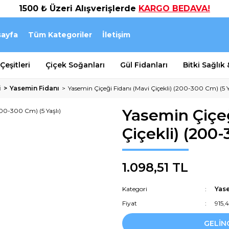
1500 ₺ Üzeri Alışverişlerde
KARGO BEDAVA!
ayfa
Tüm Kategoriler
İletişim
eşitleri
Çiçek Soğanları
Gül Fidanları
Bitki Sağlık
i
Yasemin Fidanı
Yasemin Çiçeği Fidanı (Mavi Çiçekli) (200-300 Cm) (5 Y
Yasemin Çiçeğ
Çiçekli) (200-
1.098,51 TL
Kategori
Yase
Fiyat
915,
GELİN