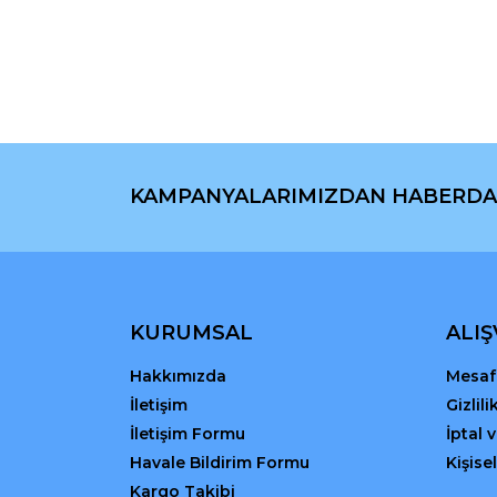
Ürün resmi kalitesiz, bozuk veya görüntülenemiyo
Ürün açıklamasında eksik bilgiler bulunuyor.
Ürün bilgilerinde hatalar bulunuyor.
Ürün fiyatı diğer sitelerden daha pahalı.
Bu ürüne benzer farklı alternatifler olmalı.
KAMPANYALARIMIZDAN HABERDA
KURUMSAL
ALIŞ
Hakkımızda
Mesafe
İletişim
Gizlil
İletişim Formu
İptal 
Havale Bildirim Formu
Kişisel
Kargo Takibi