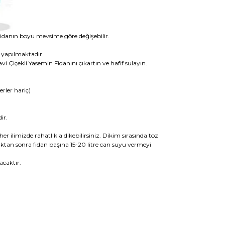
idanın boyu mevsime göre değişebilir.
e yapılmaktadır.
i Çiçekli Yasemin Fidanını çıkartın ve hafif sulayın.
rler hariç)
ir.
er ilimizde rahatlıkla dikebilirsiniz. Dikim sırasında toz
ıktan sonra fidan başına 15-20 litre can suyu vermeyi
acaktır.
rak tarafımıza iletebilirsiniz.