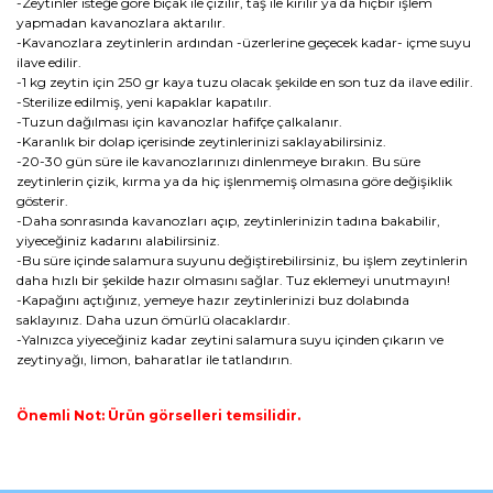
-Zeytinler isteğe göre bıçak ile çizilir, taş ile kırılır ya da hiçbir işlem
yapmadan kavanozlara aktarılır.
-Kavanozlara zeytinlerin ardından -üzerlerine geçecek kadar- içme suyu
ilave edilir.
-1 kg zeytin için 250 gr kaya tuzu olacak şekilde en son tuz da ilave edilir.
-Sterilize edilmiş, yeni kapaklar kapatılır.
-Tuzun dağılması için kavanozlar hafifçe çalkalanır.
-Karanlık bir dolap içerisinde zeytinlerinizi saklayabilirsiniz.
-20-30 gün süre ile kavanozlarınızı dinlenmeye bırakın. Bu süre
zeytinlerin çizik, kırma ya da hiç işlenmemiş olmasına göre değişiklik
gösterir.
-Daha sonrasında kavanozları açıp, zeytinlerinizin tadına bakabilir,
yiyeceğiniz kadarını alabilirsiniz.
-Bu süre içinde salamura suyunu değiştirebilirsiniz, bu işlem zeytinlerin
daha hızlı bir şekilde hazır olmasını sağlar. Tuz eklemeyi unutmayın!
-Kapağını açtığınız, yemeye hazır zeytinlerinizi buz dolabında
saklayınız. Daha uzun ömürlü olacaklardır.
-Yalnızca yiyeceğiniz kadar zeytini salamura suyu içinden çıkarın ve
zeytinyağı, limon, baharatlar ile tatlandırın.
Önemli Not: Ürün görselleri temsilidir.
Bu ürünün fiyat bilgisi, resim, ürün açıklamalarında ve diğer
konularda yetersiz gördüğünüz noktaları öneri formunu