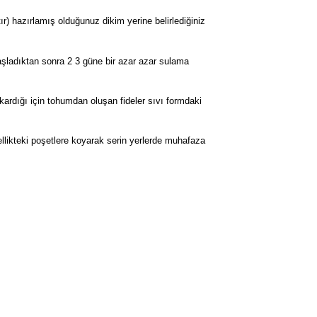
r) hazırlamış olduğunuz dikim yerine belirlediğiniz
şladıktan sonra 2 3 güne bir azar azar sulama
çıkardığı için tohumdan oluşan fideler sıvı formdaki
ellikteki poşetlere koyarak serin yerlerde muhafaza
rak tarafımıza iletebilirsiniz.