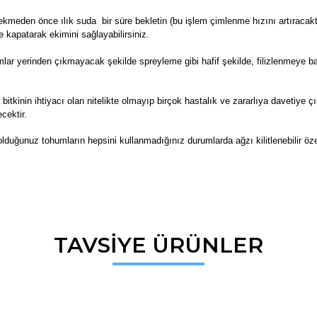
kmeden önce ılık suda bir süre bekletin (bu işlem çimlenme hızını artıracaktı
e kapatarak ekimini sağlayabilirsiniz.
r yerinden çıkmayacak şekilde spreyleme gibi hafif şekilde, filizlenmeye ba
 bitkinin ihtiyacı olan nitelikte olmayıp birçok hastalık ve zararlıya davetiye 
cektir.
lduğunuz tohumların hepsini kullanmadığınız durumlarda ağzı kilitlenebilir öz
da ve diğer konularda yetersiz gördüğünüz noktaları öneri formunu kullana
TAVSİYE ÜRÜNLER
Bu ürüne ilk yorumu siz yapın!
r.
Yorum Yaz