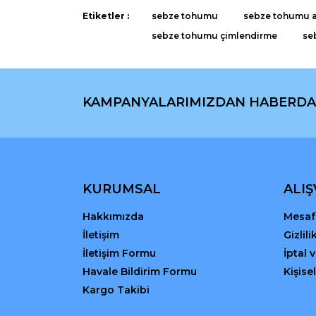
Ürün bilgilerinde hatalar bulunuyor.
Etiketler :
sebze tohumu
sebze tohumu a
Ürün fiyatı diğer sitelerden daha pahalı.
sebze tohumu çimlendirme
se
Bu ürüne benzer farklı alternatifler olmalı.
KAMPANYALARIMIZDAN HABERDA
KURUMSAL
ALIŞ
Hakkımızda
Mesafe
İletişim
Gizlil
İletişim Formu
İptal 
Havale Bildirim Formu
Kişisel
Kargo Takibi