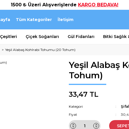
1500 ₺ Üzeri Alışverişlerde
KARGO BEDAVA!
ayfa
Tüm Kategoriler
İletişim
eşitleri
Çiçek Soğanları
Gül Fidanları
Bitki Sağlık
ı
Yeşil Alabaş Kohlrabi Tohumu (20 Tohum)
Yeşil Alabaş 
Tohum)
33,47 TL
Kategori
Şifa
Fiyat
30,4
SEPE