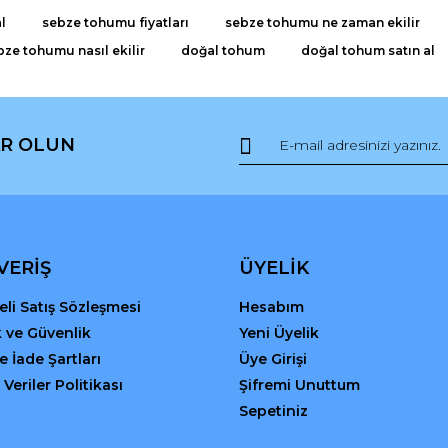
l
sebze tohumu fiyatları
sebze tohumu ne zaman ekilir
bze tohumu nasıl ekilir
doğal tohum
doğal tohum satın al
R OLUN
Gönder
VERİŞ
ÜYELİK
li Satış Sözleşmesi
Hesabım
ik ve Güvenlik
Yeni Üyelik
ve İade Şartları
Üye Girişi
 Veriler Politikası
Şifremi Unuttum
Sepetiniz