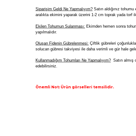
Siparişim Geldi Ne Yapmalıyım?
Satın aldığınız tohumu e
aralıkta ekimini yaparak üzerini 1-2 cm toprak yada torf il
Ekilen Tohumun Sulanması:
Ekimden hemen sonra tohumla
yapılmalıdır.
Oluşan Fidenin Gübrelenmesi:
Çiftlik gübreleri çoğunlukla
solucan gübresi takviyesi ile daha verimli ve gür hale gele
K
ullanmadığım Tohumları Ne Yapmalıyım?
Satın almış o
edebilirsiniz.
Önemli Not: Ürün görselleri temsilidir.
Bu ürünün fiyat bilgisi, resim, ürün açıklamaların
Görüş ve önerileriniz için teşekkür ederiz.
Ürün resmi kalitesiz, bozuk veya görüntülenemiyo
Ürün açıklamasında eksik bilgiler bulunuyor.