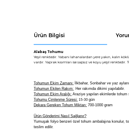
Ürün Bilgisi
Yoru
Alabaş Tohumu
Yeşil renktedir. Yabani lahanalardan yere yakın, kalın kökl
vardır. Yaprak kısımları ise sapsız ve koyu yeşil renktedir
Tohumun Ekim Zamanı:
İlkbahar, Sonbahar ve yaz ayların
Tohumun Ekilen Rakım:
Her rakımda dikimi yapılabilir
.
Tohumun Ekim Aralığı:
Araziye yapılan ekimlerde tohum s
Tohumu Çimlenme Süresi:
gün
15-30
Dekara Gereken Tohum Miktarı:
700-1000 gram
Ürün Gönderimi Nasıl Sağlanır?
Yumuşak folyo benzeri özel tohum ambalajına konulur, toh
teslim edilir.