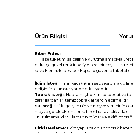
Ürün Bilgisi
Yoru
Biber Fidesi
Taze tüketim, salçalık ve kurutma amacıyla üretilen
oldukça güzel renk itibariyle özel bir çeşittir. Site
sevdiklerinizle beraber koparıp güvenle tüketebilir
İklim İsteği:
Ilıman-sıcak iklim sebzesi olarak bilin
gelişimini olumsuz yönde etkileyebilir.
Toprak isteği:
Hobi amaçlı dikim cocopeat ve torfa 
zararlılardan ari temiz topraklar tercih edilmelidir.
Su isteği:
Bitki gelişiminin ve meyve veriminin o
meyve görüldükten sonra birer hafta aralıklarla su
unutulmamalıdır.
Sulamanın miktar ve sıklığı toprağ
Bitki Besleme:
Ekim yapılacak olan toprak bazen b