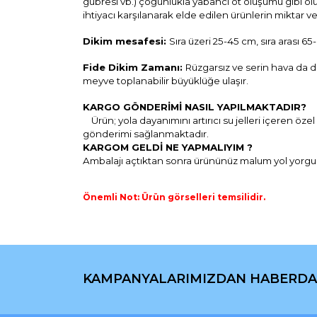
gübresi vb.) çoğunlukla yabancı ot oluşumu gibi olum
ihtiyacı karşılanarak elde edilen ürünlerin miktar ve 
Dikim mesafesi:
Sıra üzeri 25-45 cm, sıra arası 65
Fide Dikim Zamanı:
Rüzgarsız ve serin hava da di
meyve toplanabilir büyüklüğe ulaşır.
KARGO GÖNDERİMİ NASIL YAPILMAKTADIR?
Ü
rün; yola dayanımını artırıcı
su jelleri içeren öze
gönderimi
sağlanmaktadır.
KARGOM GELDİ NE YAPMALIYIM ?
Ambalajı açtıktan sonra ürününüz malum yol yorgunu o
Önemli Not: Ürün görselleri temsilidir.
Bu ürünün fiyat bilgisi, resim, ürün açıklamaların
Görüş ve önerileriniz için teşekkür ederiz.
KAMPANYALARIMIZDAN HABERDA
Ürün resmi kalitesiz, bozuk veya görüntülenemiyo
Ürün açıklamasında eksik bilgiler bulunuyor.