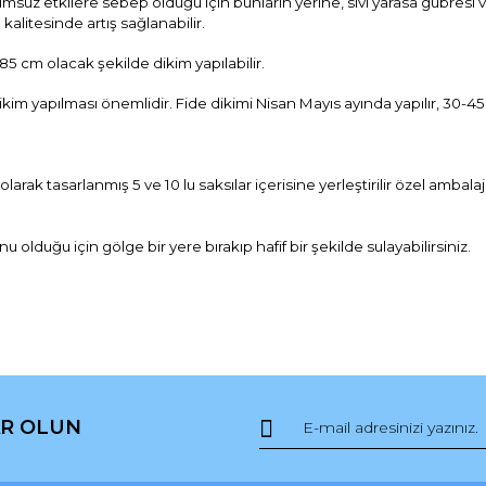
suz etkilere sebep olduğu için bunların yerine, sıvı yarasa gübresi ve
kalitesinde artış sağlanabilir.
-85 cm olacak şekilde dikim yapılabilir.
kim yapılması önemlidir. Fide dikimi Nisan Mayıs ayında yapılır, 30-45
l olarak tasarlanmış
5 ve 10 lu saksılar içerisine yerleştirilir özel
ambalajl
lduğu için gölge bir yere bırakıp hafif bir şekilde sulayabilirsiniz.
da ve diğer konularda yetersiz gördüğünüz noktaları öneri formunu kullana
Bu ürüne ilk yorumu siz yapın!
R OLUN
r.
Yorum Yaz