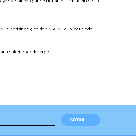
ya sıvı solucan gübresi kullanımı ile bitkinin besin
 gün içerisinde çiçeklenir, 50-75 gün içerisinde
arla paketlenerek k
argo
rak tarafımıza iletebilirsiniz.
KAYDOL