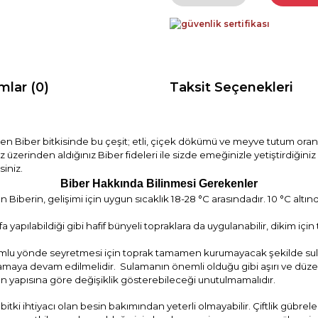
mlar (0)
Taksit Seçenekleri
 Biber bitkisinde bu çeşit; etli, ç
içek dökümü ve meyve tutum oranı 
miz üzerinden aldığınız Biber fideleri ile sizde emeğinizle yetiştirdiğin
siniz.
Biber Hakkında Bilinmesi Gerekenl
er
en Biberin, gelişimi için uygun sıcaklık 18-28 °C arasındadır. 10 °C alt
yapılabildiği gibi hafif bünyeli topraklara da uygulanabilir, dikim için
lumlu yönde seyretmesi için toprak tamamen kurumayacak şekilde sul
lamaya devam edilmelidir. Sulamanın önemli olduğu gibi aşırı ve düzen
ın yapısına göre değişiklik gösterebileceği unutulmamalıdır.
itki ihtiyacı olan besin bakımından yeterli olmayabilir. Çiftlik gübre