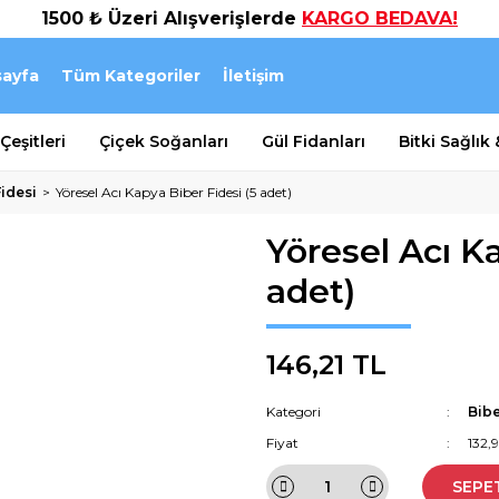
1500 ₺ Üzeri Alışverişlerde
KARGO BEDAVA!
ayfa
Tüm Kategoriler
İletişim
eşitleri
Çiçek Soğanları
Gül Fidanları
Bitki Sağlık
Fidesi
Yöresel Acı Kapya Biber Fidesi (5 adet)
Yöresel Acı K
adet)
146,21 TL
Kategori
Bibe
Fiyat
132,
SEPE