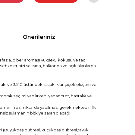
Önerileriniz
fazla, biber
aroması yüksek, kokusu ve tadı
iz sebzelerinizi saksıda, balkonda ve açık alanlarda
ındaki ve 35°C üstündeki sıcaklıklar çiçek oluşum ve
 toprak seçimi yapılırken; yabancı ot, hastalık ve
amanın az miktarda yapılması gerekmektedir. İlk
siz sulamanın bitkiye zararı olacağı
leri (Büyükbaş gübresi, küçükbaş gübresi,tavuk