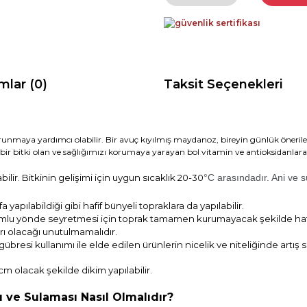
mlar (0)
Taksit Seçenekleri
runmaya yardımcı olabilir. Bir avuç kıyılmış maydanoz, bireyin günlük öneril
ici bir bitki olan ve sağlığımızı korumaya yarayan bol vitamin ve antioksida
bilir. Bitkinin gelişimi için uygun sıcaklık 20-30
°C arasındadır. Ani ve sü
yapılabildiği gibi hafif bünyeli topraklara da yapılabilir.
olumlu yönde seyretmesi için toprak tamamen kurumayacak şekilde ha
rı olacağı unutulmamalıdır.
gübresi kullanımı ile elde edilen ürünlerin nicelik ve niteliğinde artış s
0cm olacak şekilde dikim yapılabilir.
 ve Sulaması Nasıl Olmalıdır?