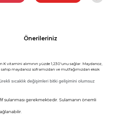
Önerileriniz
en K vitamini alımının yüzde 1,230'unu sağlar. Maydanoz,
nlara sahip maydanoz soframızdan ve mutfağımızdan eksik
rekli sıcaklık değişimleri bitki gelişimini olumsuz
fif sulanması gerekmektedir. Sulamanın önemli
ağlanabilir.