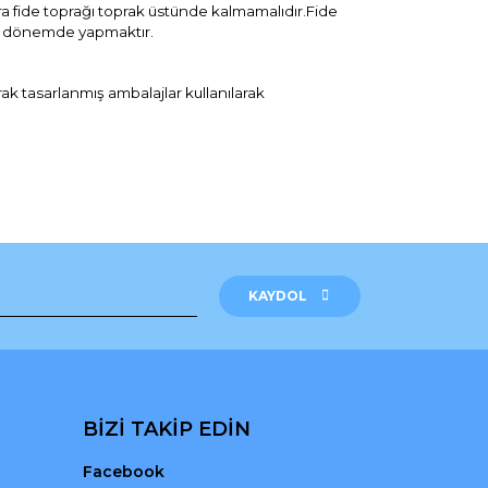
nra fide toprağı toprak üstünde kalmamalıdır.Fide
ğu dönemde yapmaktır.
arak tasarlanmış ambalajlar kullanılarak
rak tarafımıza iletebilirsiniz.
KAYDOL
BİZİ TAKİP EDİN
Facebook