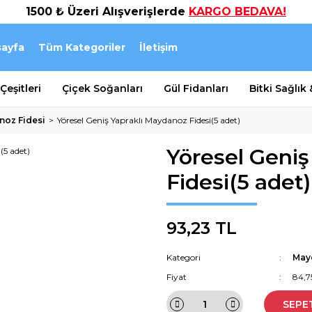
1500 ₺ Üzeri Alışverişlerde
KARGO BEDAVA!
ayfa
Tüm Kategoriler
İletişim
eşitleri
Çiçek Soğanları
Gül Fidanları
Bitki Sağlık
oz Fidesi
Yöresel Geniş Yapraklı Maydanoz Fidesi(5 adet)
Yöresel Geniş
Fidesi(5 adet)
93,23 TL
Kategori
May
Fiyat
84,7
SEPE