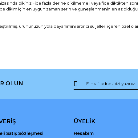
izasında dikiniz.Fide fazla derine dikilmemeli veya fide diktikten so
erinde dikim için en uygun zaman serin ve güneşlenmenin en az oldu
ştirilmiş,
ürününüzün yola dayanımını artırıcı
su jelleri içeren özel ol
da ve diğer konularda yetersiz gördüğünüz noktaları öneri formunu kullana
Bu ürüne ilk yorumu siz yapın!
R OLUN
r.
Yorum Yaz
VERİŞ
ÜYELİK
li Satış Sözleşmesi
Hesabım