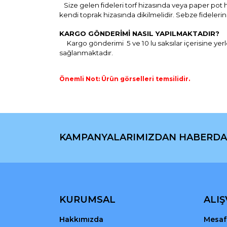
Size gelen fideleri torf hizasında veya paper pot h
kendi toprak hizasında dikilmelidir. Sebze fidel
KARGO GÖNDERİMİ NASIL YAPILMAKTADIR?
Kargo gönderimi 5 ve 10 lu saksılar içerisine yerle
sağlanmaktadır.
Önemli Not: Ürün görselleri temsilidir.
Bu ürünün fiyat bilgisi, resim, ürün açıklamaların
Görüş ve önerileriniz için teşekkür ederiz.
KAMPANYALARIMIZDAN HABERDA
Ürün resmi kalitesiz, bozuk veya görüntülenemiyo
Ürün açıklamasında eksik bilgiler bulunuyor.
Ürün bilgilerinde hatalar bulunuyor.
Ürün fiyatı diğer sitelerden daha pahalı.
Bu ürüne benzer farklı alternatifler olmalı.
KURUMSAL
ALIŞ
Hakkımızda
Mesafe