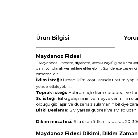
Ürün Bilgisi
Yoru
Maydanoz Fidesi
Maydanoz, kansere, diyabete, kemik zayıflığına karşı ko
garnitür olarak yemeklere eklenebilir. Son derece besley
olmamalıdır.
İklim İsteği:
Ilıman iklim koşullarında üretimi yapıla
yönde etkileyebilir.
Toprak isteği:
Hobi amaçlı dikim cocopeat ve torfa 
Su isteği:
Bitki gelişiminin ve meyve veriminin 
olduğu gibi aşırı ve düzensiz sulamanın bitkiye zara
Bitki Besleme:
Sıvı yarasa gübresi ve sıvı solucan 
Dikim mesafesi:
Sıra üzeri 5-6cm, sıra arası 20-3
Maydanoz Fidesi Dikimi, Dikim Zamanı