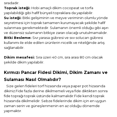
sıradadır.
Toprak isteği:
Hobi amaçlı dikim cocopeat ve torfa
yapılabildiği gibi hafif bünyeli topraklara da yapılabilir.
Su isteği:
Bitki gelişiminin ve meyve veriminin olumlu yönde
seyretmesi için toprak tamamen kurumayacak şekilde hafif
sulanması gerekmektedir. Sulamanın önemli olduğu gibi aşırı
ve düzensiz sulamanın bitkiye zararı olacağı unutulmamalıdır.
Bitki Besleme:
Sıvı yarasa gübresi ve sıvı solucan gübresi
kullanımı ile elde edilen ürünlerin nicelik ve niteliğinde artış
sağlanabilir.
Dikim mesafesi:
Sıra üzeri 40 cm, sıra arası 80 cm olacak
şekilde dikim yapılabilir.
Kırmızı Pancar Fidesi Dikimi, Dikim Zamanı ve
Sulaması Nasıl Olmalıdır?
Size gelen fideleri torf hizasında veya paper pot hizasında
dikiniz.Fide fazla derine dikilmemeli veya fide diktikten sonra
fide toprağı toprak üstünde kalmamalıdır.Fide kendi toprak
hizasında dikilmelidir. Sebze fidelerinde dikim için en uygun
zaman serin ve güneşlenmenin en az olduğu dönemde
yapmaktır.