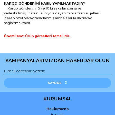
KARGO GÖNDERİMİ NASIL YAPILMAKTADIR?
Kargo gönderimi 5 ve 10 lu saksılar içerisine
yerleştirilmiş,
ürününüzün yola dayanımını artırıcı
su jelleri
içeren özel olarak tasarlanmış ambalajlar kullanılarak
sağlanmaktadır.
Önemli Not: Ürün görselleri temsilidir.
Bu ürünün fiyat bilgisi, resim, ürün açıklamalarında ve diğer
konularda yetersiz gördüğünüz noktaları öneri formunu
Bu ürüne ilk yorumu siz yapın!
kullanarak tarafımıza iletebilirsiniz.
KAMPANYALARIMIZDAN HABERDAR OLUN
Görüş ve önerileriniz için teşekkür ederiz.
Yorum Yaz
Ürün resmi kalitesiz, bozuk veya görüntülenemiyor.
Ürün açıklamasında eksik bilgiler bulunuyor.
KAYDOL
Ürün bilgilerinde hatalar bulunuyor.
Ürün fiyatı diğer sitelerden daha pahalı.
KURUMSAL
Bu ürüne benzer farklı alternatifler olmalı.
Hakkımızda