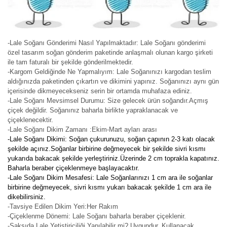
-Lale Soğanı Gönderimi Nasıl Yapılmaktadır: Lale Soğanı gönderimi
özel tasarım soğan gönderim paketinde anlaşmalı olunan kargo şirketi
ile tam faturalı bir şekilde gönderilmektedir.
-Kargom Geldiğinde Ne Yapmalıyım: Lale Soğanınızı kargodan teslim
aldığınızda paketinden çıkartın ve dikimini yapınız. Soğanınızı aynı gün
içerisinde dikmeyecekseniz serin bir ortamda muhafaza ediniz.
-Lale Soğanı Mevsimsel Durumu: Size gelecek ürün soğandır.Açmış
çiçek değildir. Soğanınız baharla birlikte yapraklanacak ve
çiçeklenecektir.
-Lale Soğanı Dikim Zamanı :Ekim-Mart ayları arası
-Lale Soğanı Dikimi: Soğan çukurunuzu, soğan çapının 2-3 katı olacak
şekilde açınız.Soğanlar birbirine değmeyecek bir şekilde sivri kısmı
yukarıda bakacak şekilde yerleştiriniz.Üzerinde 2 cm toprakla kapatınız.
Baharla beraber çiçeklenmeye başlayacaktır.
-Lale Soğanı Dikim Mesafesi: Lale Soğanlarınızı 1 cm ara ile soğanlar
birbirine değmeyecek, sivri kısmı yukarı bakacak şekilde 1 cm ara ile
dikebilirsiniz.
-Tavsiye Edilen Dikim Yeri:Her Rakım
-Çiçeklenme Dönemi: Lale Soğanı baharla beraber çiçeklenir.
-Saksıda Lale Yetiştiriciliği Yapılabilir mi? Uygundur. Kullanacak