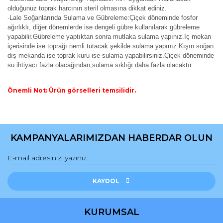
olduğunuz toprak harcının steril olmasına dikkat ediniz.
-Lale Soğanlarında Sulama ve Gübreleme:Çiçek döneminde fosfor
ağırlıklı, diğer dönemlerde ise dengeli gübre kullanılarak gübreleme
yapabilir.Gübreleme yaptıktan sonra mutlaka sulama yapınız.İç mekan
içerisinde ise toprağı nemli tutacak şekilde sulama yapınız.Kışın soğan
dış mekanda ise toprak kuru ise sulama yapabilirsiniz.Çiçek döneminde
su ihtiyacı fazla olacağından,sulama sıklığı daha fazla olacaktır.
Önemli Not: Ürün görselleri temsilidir.
Bu ürünün fiyat bilgisi, resim, ürün açıklamalarında ve diğer
konularda yetersiz gördüğünüz noktaları öneri formunu
Bu ürüne ilk yorumu siz yapın!
kullanarak tarafımıza iletebilirsiniz.
KAMPANYALARIMIZDAN HABERDAR OLUN
Görüş ve önerileriniz için teşekkür ederiz.
Yorum Yaz
Ürün resmi kalitesiz, bozuk veya görüntülenemiyor.
Ürün açıklamasında eksik bilgiler bulunuyor.
KAYDOL
Ürün bilgilerinde hatalar bulunuyor.
Ürün fiyatı diğer sitelerden daha pahalı.
KURUMSAL
Bu ürüne benzer farklı alternatifler olmalı.