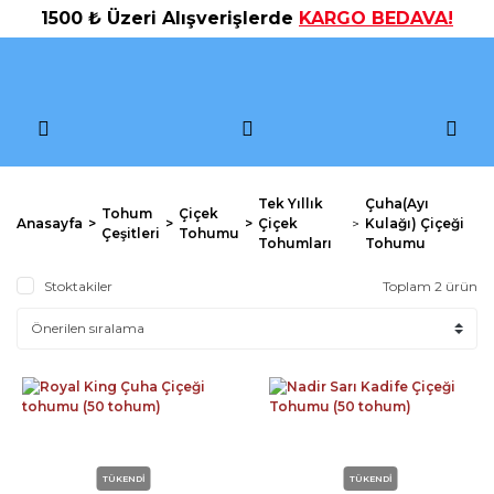
1500 ₺ Üzeri Alışverişlerde
KARGO BEDAVA!
Tek Yıllık
Çuha(Ayı
Tohum
Çiçek
Anasayfa
Çiçek
Kulağı) Çiçeği
Çeşitleri
Tohumu
Tohumları
Tohumu
Stoktakiler
Toplam 2 ürün
TÜKENDİ
TÜKENDİ