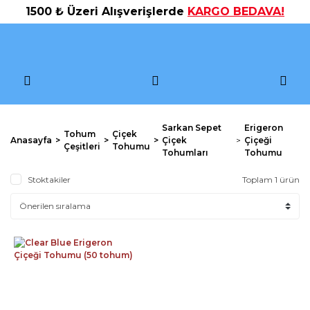
1500 ₺ Üzeri Alışverişlerde
KARGO BEDAVA!
Sarkan Sepet
Erigeron
Tohum
Çiçek
Anasayfa
Çiçek
Çiçeği
Çeşitleri
Tohumu
Tohumları
Tohumu
Stoktakiler
Toplam 1 ürün