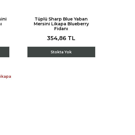
ini
Tüplü Sharp Blue Yaban
ı
Mersini Likapa Blueberry
Fidanı
354,86 TL
Stokta Yok