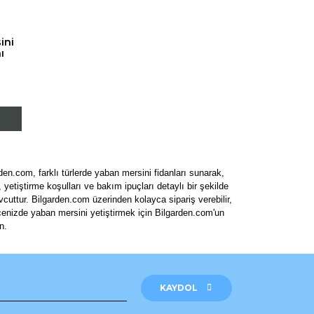
ini
ı
den.com, farklı türlerde yaban mersini fidanları sunarak,
yetiştirme koşulları ve bakım ipuçları detaylı bir şekilde
vcuttur. Bilgarden.com üzerinden kolayca sipariş verebilir,
hçenizde yaban mersini yetiştirmek için Bilgarden.com'un
in.
KAYDOL