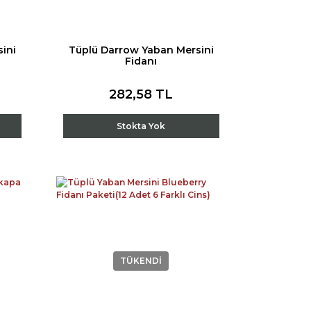
sini
Tüplü Darrow Yaban Mersini
Fidanı
282,58 TL
Stokta Yok
TÜKENDİ