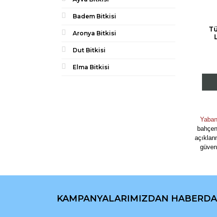
Badem Bitkisi
Tü
Aronya Bitkisi
Dut Bitkisi
Elma Bitkisi
Yaban
bahçeni
açıklanm
güvenl
KAMPANYALARIMIZDAN HABERDA