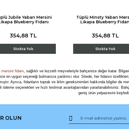
plü Jubile Yaban Mersini
Tüplü Minsty Yaban Mers
Likapa Blueberry Fidanı
Likapa Blueberry Fidan
354,88 TL
354,88 TL
Stokta Yok
Stokta Yok
 mersini fidanı
, sağlıklı ve lezzetli meyveleriyle bahçenize değer katar. Bilgar
ze en uygun seçeneği bulmanıza yardımcı olur. Sitede, her fidanın özellikleri, 
ıştır. Ayrıca, fidanların toprak ve iklim gereksinimleri hakkında bilgiler de me
i ödeme seçenekleri ve hızlı teslimat avantajlarından yararlanabilirsiniz. Ba
geniş ürün yelpazesini keşfed
R OLUN