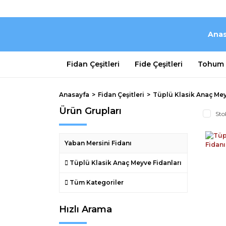
Anas
Fidan Çeşitleri
Fide Çeşitleri
Tohum Ç
Anasayfa
Fidan Çeşitleri
Tüplü Klasik Anaç Mey
Ürün Grupları
Sto
Yaban Mersini Fidanı
Tüplü Klasik Anaç Meyve Fidanları
Tüm Kategoriler
Hızlı Arama