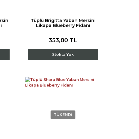
sini
Tüplü Brigitta Yaban Mersini
ı
Likapa Blueberry Fidanı
353,80 TL
Stokta Yok
TÜKENDİ