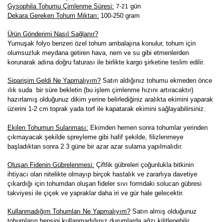
Gysophila Tohumu Çimlenme Süresi:
gün
7-21
Dekara Gereken Tohum Miktarı:
100-250 gram
Ürün Gönderimi Nasıl Sağlanır?
Yumuşak folyo benzeri özel tohum ambalajına konulur, tohum için
olumsuzluk meydana getiren hava, nem ve su gibi etmenlerden
korunarak adına doğru faturası ile birlikte kargo şirketine teslim edilir.
Siparişim Geldi Ne Yapmalıyım?
Satın aldığınız tohumu ekmeden önce
ılık suda bir süre bekletin (bu işlem çimlenme hızını artıracaktır)
hazırlamış olduğunuz dikim yerine belirlediğiniz aralıkta ekimini yaparak
üzerini 1-2 cm toprak yada torf ile kapatarak ekimini sağlayabilirsiniz.
Ekilen Tohumun Sulanması:
Ekimden hemen sonra tohumlar yerinden
çıkmayacak şekilde spreyleme gibi hafif şekilde, filizlenmeye
başladıktan sonra 2 3 güne bir azar azar sulama yapılmalıdır.
Oluşan Fidenin Gübrelenmesi:
Çiftlik gübreleri çoğunlukla bitkinin
ihtiyacı olan nitelikte olmayıp birçok hastalık ve zararlıya davetiye
çıkardığı için tohumdan oluşan fideler sıvı formdaki solucan gübresi
takviyesi ile çiçek ve yapraklar daha iri ve gür hale gelecektir.
K
ullanmadığım Tohumları Ne Yapmalıyım?
Satın almış olduğunuz
tohumların hepsini kullanmadığınız durumlarda ağzı kilitlenebilir