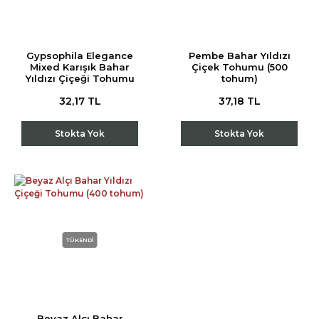
Gypsophila Elegance
Pembe Bahar Yıldızı
Mixed Karışık Bahar
Çiçek Tohumu (500
Yıldızı Çiçeği Tohumu
tohum)
(1100 tohum)
32,17 TL
37,18 TL
Stokta Yok
Stokta Yok
TÜKENDİ
Beyaz Alçı Bahar