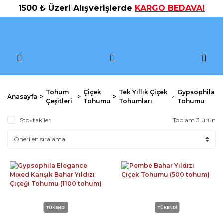
1500 ₺ Üzeri Alışverişlerde
KARGO BEDAVA!
Tohum
Çiçek
Tek Yıllık Çiçek
Gypsophila
Anasayfa
Çeşitleri
Tohumu
Tohumları
Tohumu
Stoktakiler
Toplam 3 ürün
TÜKENDİ
TÜKENDİ