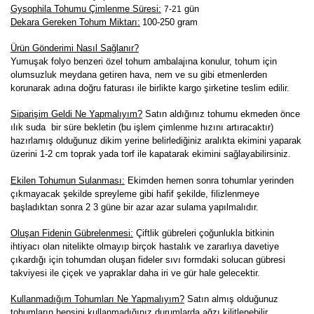
Gysophila Tohumu Çimlenme Süresi:
gün
7-21
Dekara Gereken Tohum Miktarı:
100-250 gram
Ürün Gönderimi Nasıl Sağlanır?
Yumuşak folyo benzeri özel tohum ambalajına konulur, tohum için
olumsuzluk meydana getiren hava, nem ve su gibi etmenlerden
korunarak adına doğru faturası ile birlikte kargo şirketine teslim edilir.
Siparişim Geldi Ne Yapmalıyım?
Satın aldığınız tohumu ekmeden önce
ılık suda bir süre bekletin (bu işlem çimlenme hızını artıracaktır)
hazırlamış olduğunuz dikim yerine belirlediğiniz aralıkta ekimini yaparak
üzerini 1-2 cm toprak yada torf ile kapatarak ekimini sağlayabilirsiniz.
Ekilen Tohumun Sulanması:
Ekimden hemen sonra tohumlar yerinden
çıkmayacak şekilde spreyleme gibi hafif şekilde, filizlenmeye
başladıktan sonra 2 3 güne bir azar azar sulama yapılmalıdır.
Oluşan Fidenin Gübrelenmesi:
Çiftlik gübreleri çoğunlukla bitkinin
ihtiyacı olan nitelikte olmayıp birçok hastalık ve zararlıya davetiye
çıkardığı için tohumdan oluşan fideler sıvı formdaki solucan gübresi
takviyesi ile çiçek ve yapraklar daha iri ve gür hale gelecektir.
K
ullanmadığım Tohumları Ne Yapmalıyım?
Satın almış olduğunuz
tohumların hepsini kullanmadığınız durumlarda ağzı kilitlenebilir